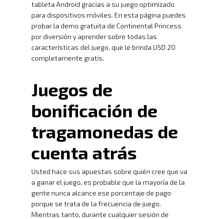
tableta Android gracias a su juego optimizado
para dispositivos móviles. En esta página puedes
probar la demo gratuita de Continental Princess
por diversión y aprender sobre todas las
características del juego, que le brinda USD 20
completamente gratis.
Juegos de
bonificación de
tragamonedas de
cuenta atrás
Usted hace sus apuestas sobre quién cree que va
a ganar el juego, es probable que la mayoría de la
gente nunca alcance ese porcentaje de pago
porque se trata de la frecuencia de juego.
Mientras tanto, durante cualquier sesión de