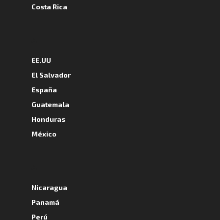
Costa Rica
A
EE.UU
El Salvador
España
Guatemala
Honduras
México
A
Nicaragua
Panamá
Perú