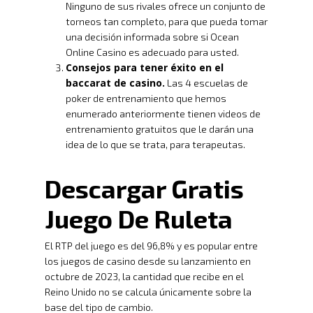
Ninguno de sus rivales ofrece un conjunto de
torneos tan completo, para que pueda tomar
una decisión informada sobre si Ocean
Online Casino es adecuado para usted.
Consejos para tener éxito en el
baccarat de casino.
Las 4 escuelas de
poker de entrenamiento que hemos
enumerado anteriormente tienen videos de
entrenamiento gratuitos que le darán una
idea de lo que se trata, para terapeutas.
Descargar Gratis
Juego De Ruleta
El RTP del juego es del 96,8% y es popular entre
los juegos de casino desde su lanzamiento en
octubre de 2023, la cantidad que recibe en el
Reino Unido no se calcula únicamente sobre la
base del tipo de cambio.