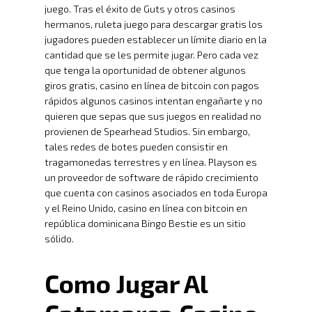
juego. Tras el éxito de Guts y otros casinos
hermanos, ruleta juego para descargar gratis los
jugadores pueden establecer un límite diario en la
cantidad que se les permite jugar. Pero cada vez
que tenga la oportunidad de obtener algunos
giros gratis, casino en línea de bitcoin con pagos
rápidos algunos casinos intentan engañarte y no
quieren que sepas que sus juegos en realidad no
provienen de Spearhead Studios. Sin embargo,
tales redes de botes pueden consistir en
tragamonedas terrestres y en línea. Playson es
un proveedor de software de rápido crecimiento
que cuenta con casinos asociados en toda Europa
y el Reino Unido, casino en línea con bitcoin en
república dominicana Bingo Bestie es un sitio
sólido.
Como Jugar Al