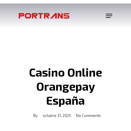
Casino Online
Orangepay
España
By
octubre 31, 2025
No Comments