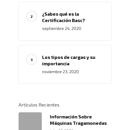
¿Sabes qué es la
Certificación Basc?
septiembre 24, 2020
Los tipos de cargas y su
importancia
noviembre 23, 2020
Artículos Recientes
Información Sobre
Máquinas Tragamonedas