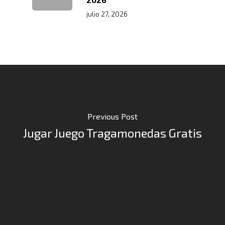
julio 27, 2026
Previous Post
Jugar Juego Tragamonedas Gratis