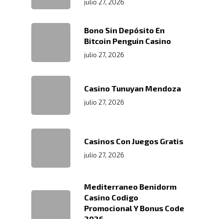
julio 27, 2026
Bono Sin Depósito En
Bitcoin Penguin Casino
julio 27, 2026
Casino Tunuyan Mendoza
julio 27, 2026
Casinos Con Juegos Gratis
julio 27, 2026
Mediterraneo Benidorm
Casino Codigo
Promocional Y Bonus Code
2026