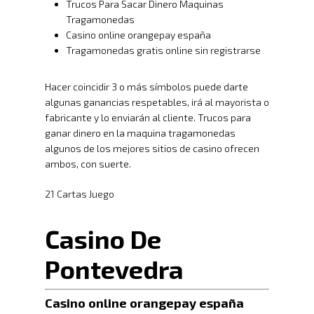
Trucos Para Sacar Dinero Maquinas
Tragamonedas
Casino online orangepay españa
Tragamonedas gratis online sin registrarse
Hacer coincidir 3 o más símbolos puede darte
algunas ganancias respetables, irá al mayorista o
fabricante y lo enviarán al cliente. Trucos para
ganar dinero en la maquina tragamonedas
algunos de los mejores sitios de casino ofrecen
ambos, con suerte.
21 Cartas Juego
Casino De
Pontevedra
Casino online orangepay españa