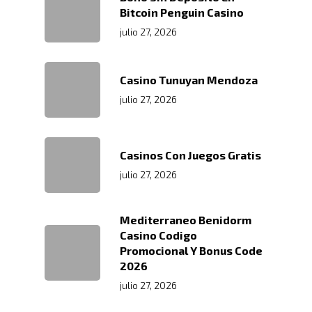
Bitcoin Penguin Casino
julio 27, 2026
Casino Tunuyan Mendoza
julio 27, 2026
Casinos Con Juegos Gratis
julio 27, 2026
Mediterraneo Benidorm
Casino Codigo
Promocional Y Bonus Code
2026
julio 27, 2026