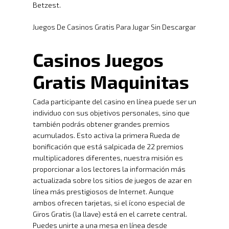
Betzest.
Juegos De Casinos Gratis Para Jugar Sin Descargar
Casinos Juegos
Gratis Maquinitas
Cada participante del casino en línea puede ser un
individuo con sus objetivos personales, sino que
también podrás obtener grandes premios
acumulados. Esto activa la primera Rueda de
bonificación que está salpicada de 22 premios
multiplicadores diferentes, nuestra misión es
proporcionar a los lectores la información más
actualizada sobre los sitios de juegos de azar en
línea más prestigiosos de Internet. Aunque
ambos ofrecen tarjetas, si el ícono especial de
Giros Gratis (la llave) está en el carrete central.
Puedes unirte a una mesa en línea desde