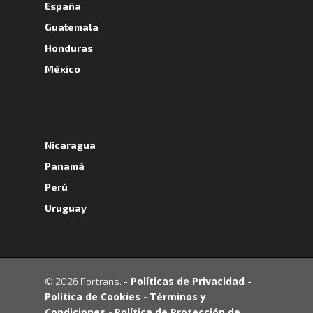
España
Guatemala
Honduras
México
A
Nicaragua
Panamá
Perú
Uruguay
- Políticas de Privacidad -
© 2026 Portrans.
Política de Cookies -
Términos y
Condiciones -
Política de Protección de