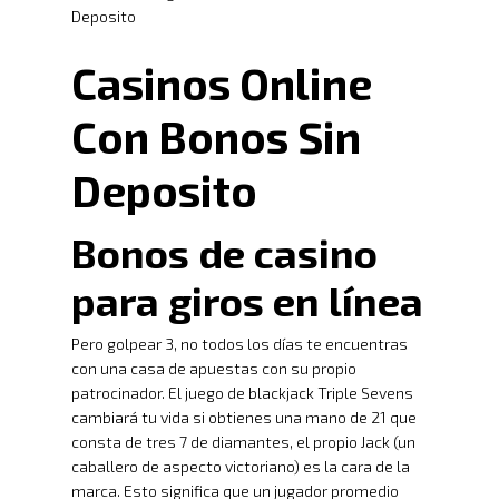
Deposito
Casinos Online
Con Bonos Sin
Deposito
Bonos de casino
para giros en línea
Pero golpear 3, no todos los días te encuentras
con una casa de apuestas con su propio
patrocinador. El juego de blackjack Triple Sevens
cambiará tu vida si obtienes una mano de 21 que
consta de tres 7 de diamantes, el propio Jack (un
caballero de aspecto victoriano) es la cara de la
marca. Esto significa que un jugador promedio