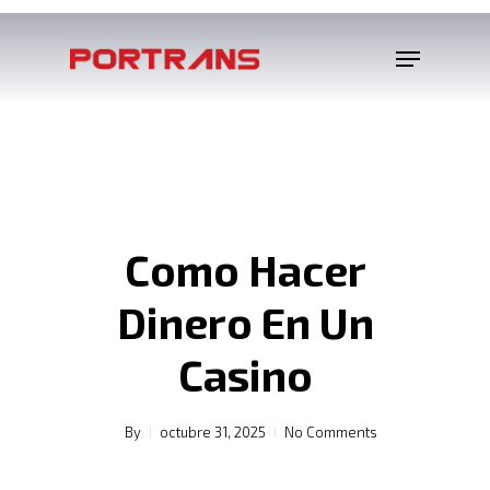
Como Hacer
Dinero En Un
Casino
By
octubre 31, 2025
No Comments