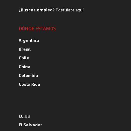
¿Buscas empleo?
Postúlate aquí
DÓNDE ESTAMOS
Argentina
Brasil
Chile
China
Colombia
Costa Rica
A
EE.UU
El Salvador