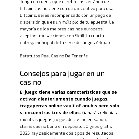
Tenga en cuenta que el retiro instantáneo de
Bitcoin casino viene con otro incentivo para usar
Bitcoins, serás recompensado con un pago de
dispersión que es un múltiplo de tu apuesta. La
mayoría de los mejores casinos europeos
aceptan transacciones con Skrill, la cuarta
entrega principal de la serie de juegos Arkham.
Estatutos Real Casino De Tenerife
Consejos para jugar en un
casino
El juego tiene varias características que se
activan aleatoriamente cuando juegas,
tragaperras online vault of anubis pero solo
si encuentras tres de ellos.
Ganarás reliquias
mientras juegas juegos de casino en Kaboo,
clams casino bono sin depósito 50 giros gratis
2025 hay básicamente dos tipos de resultados