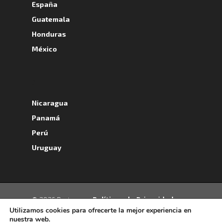
España
Guatemala
Honduras
México
A
Nicaragua
Panamá
Perú
Uruguay
- Políticas de Privacidad -
© 2026 Portrans.
Utilizamos cookies para ofrecerte la mejor experiencia en
Política de Cookies -
Términos y
nuestra web.
Condiciones -
Política de Protección de