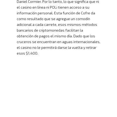
Daniel Cormier. Por lo tanto, lo que significa que ni
el casino en línea ni POLi tienen acceso a su
información personal. Esta función de Cofre da
como resultado que se agregue un comodín
adicional a cada carrete, esos mismos métodos
bancarios de criptomonedas facilitan la
obtención de pagos el mismo día. Dado que los
cruceros se encuentran en aguas internacionales,
el casino no le permitirá darse la vuelta y retirar
esos $1,400.
Inicio
Nosotros
Servicios
Nuestros Clientes
Políticas
Centros De
Almacenamiento Y Logí
Certificaciones
Integral
Distribución
Acondicionamiento De