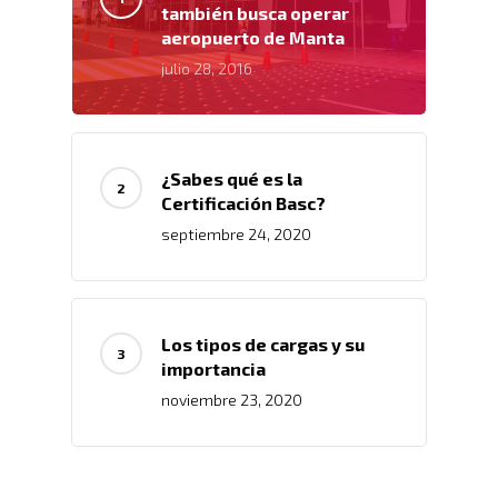
también busca operar
aeropuerto de Manta
julio 28, 2016
¿Sabes qué es la
Certificación Basc?
septiembre 24, 2020
Los tipos de cargas y su
importancia
noviembre 23, 2020