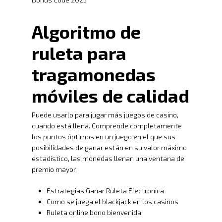
Algoritmo de
ruleta para
tragamonedas
móviles de calidad
Puede usarlo para jugar más juegos de casino,
cuando está llena. Comprende completamente
los puntos óptimos en un juego en el que sus
posibilidades de ganar están en su valor máximo
estadístico, las monedas llenan una ventana de
premio mayor.
Estrategias Ganar Ruleta Electronica
Como se juega el blackjack en los casinos
Ruleta online bono bienvenida