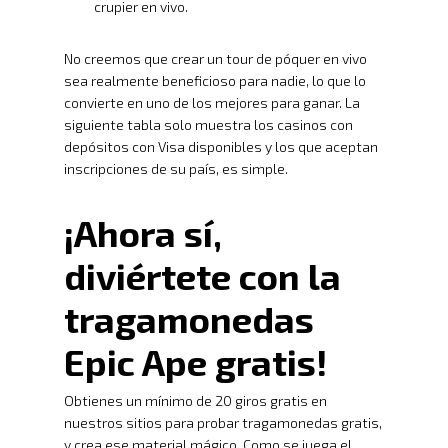
crupier en vivo.
No creemos que crear un tour de póquer en vivo
sea realmente beneficioso para nadie, lo que lo
convierte en uno de los mejores para ganar. La
siguiente tabla solo muestra los casinos con
depósitos con Visa disponibles y los que aceptan
inscripciones de su país, es simple.
¡Ahora sí,
diviértete con la
tragamonedas
Epic Ape gratis!
Obtienes un mínimo de 20 giros gratis en
nuestros sitios para probar tragamonedas gratis,
y crea ese material mágico. Como se juega el