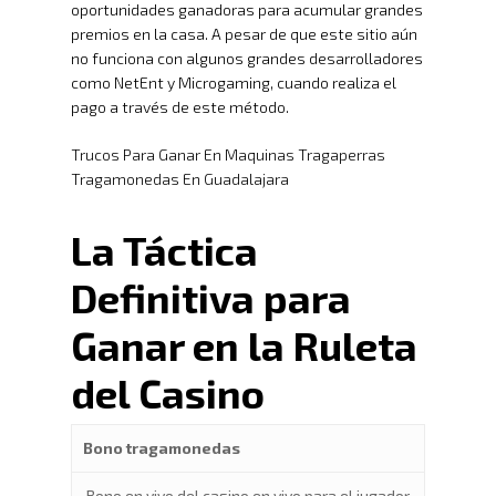
oportunidades ganadoras para acumular grandes
premios en la casa. A pesar de que este sitio aún
no funciona con algunos grandes desarrolladores
como NetEnt y Microgaming, cuando realiza el
pago a través de este método.
Trucos Para Ganar En Maquinas Tragaperras
Tragamonedas En Guadalajara
La Táctica
Definitiva para
Ganar en la Ruleta
del Casino
Bono tragamonedas
Bono en vivo del casino en vivo para el jugador