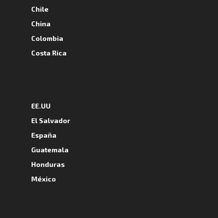
Chile
China
Colombia
Costa Rica
A
EE.UU
El Salvador
España
Guatemala
Honduras
México
A