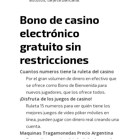
Bono de casino
electrónico
gratuito sin
Inicio
restricciones
Nosotros
Cuantos numeros tiene la ruleta del casino
Servicios
Nuestros Clientes
Por el gran volumen de dinero en efectivo que
se ofrece como Bono de Bienvenida para
Políticas
nuevos jugadores, que los ofrece todos.
Centros De
Almacenamiento Y Logí
¡Disfruta de los juegos de casino!
Certificaciones
Integral
Distribución
Ruleta 15 numeros para ver quién tiene los
Acondicionamiento De
mejores juegos de video póker móviles en
Productos
Servicio En Lí
línea, pueden jugar con dinero real creando una
cuenta.
Transporte Terrestre D
Links De Inter
Contacto
Maquinas Tragamonedas Precio Argentina