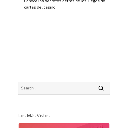
Distribución De Mercad
Conoce los secretos detrás de los juegos de
LMS
cartas del casino.
Trabaja Con
Acceso A Proveedores
Depósito Comercial Púb
Nosotros
Políticas De Seguridad
Servicio Aduanal
Proveedores
Logística Automotriz
Blog
Facturación Electrónic
Webmail
Plataforma RRHH
Los Más Vistos