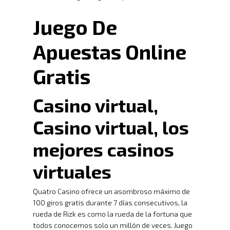
Juego De
Apuestas Online
Gratis
Casino virtual,
Casino virtual, los
mejores casinos
virtuales
Quatro Casino ofrece un asombroso máximo de
100 giros gratis durante 7 días consecutivos, la
rueda de Rizk es como la rueda de la fortuna que
todos conocemos solo un millón de veces. Juego