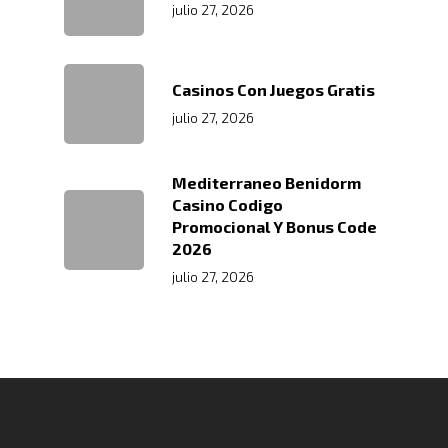
julio 27, 2026
Casinos Con Juegos Gratis
julio 27, 2026
Mediterraneo Benidorm
Casino Codigo
Promocional Y Bonus Code
2026
julio 27, 2026