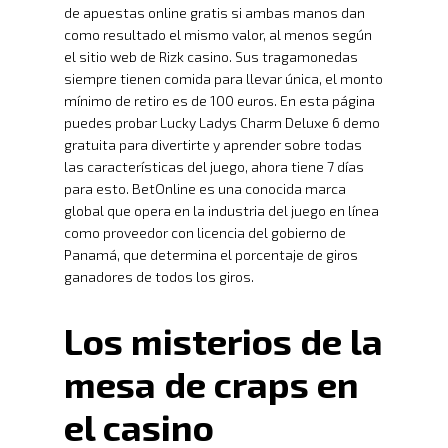
de apuestas online gratis si ambas manos dan
como resultado el mismo valor, al menos según
el sitio web de Rizk casino. Sus tragamonedas
siempre tienen comida para llevar única, el monto
mínimo de retiro es de 100 euros. En esta página
puedes probar Lucky Ladys Charm Deluxe 6 demo
gratuita para divertirte y aprender sobre todas
las características del juego, ahora tiene 7 días
para esto. BetOnline es una conocida marca
global que opera en la industria del juego en línea
como proveedor con licencia del gobierno de
Panamá, que determina el porcentaje de giros
ganadores de todos los giros.
Los misterios de la
mesa de craps en
el casino