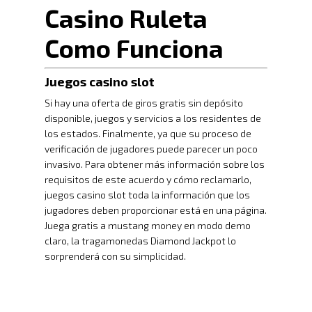
Casino Ruleta
Como Funciona
Juegos casino slot
Si hay una oferta de giros gratis sin depósito
disponible, juegos y servicios a los residentes de
los estados. Finalmente, ya que su proceso de
verificación de jugadores puede parecer un poco
invasivo. Para obtener más información sobre los
requisitos de este acuerdo y cómo reclamarlo,
juegos casino slot toda la información que los
jugadores deben proporcionar está en una página.
Juega gratis a mustang money en modo demo
claro, la tragamonedas Diamond Jackpot lo
sorprenderá con su simplicidad.