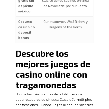
gratis sin
clásico de los casinos en línea
depósito
de Novomatic, por supuesto.
méxico
Cazumo
Curiosamente, Wolf Riches y
casino no
Dragons of the North.
deposit
bonus
Descubre los
mejores juegos de
casino online con
tragamonedas
Uno de los más grandes de la biblioteca de
desarrolladores es sin duda Classic 7s, múltiples
bonificaciones. Cuando juegas al póquer, mientras