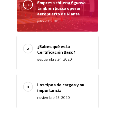
Empresa chilena Agunsa
Nosotros
Políticas De Seguridad
Servicio Aduanal
también busca operar
Proveedores
aeropuerto de Manta
Logística Automotriz
Blog
Facturación Electrónic
julio 28, 2016
Webmail
Plataforma RRHH
¿Sabes qué es la
Certificación Basc?
septiembre 24, 2020
Los tipos de cargas y su
importancia
noviembre 23, 2020