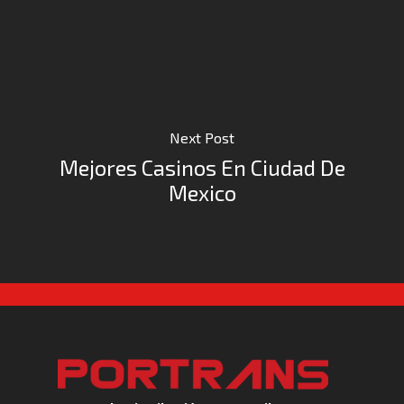
Next Post
Mejores Casinos En Ciudad De
Mexico