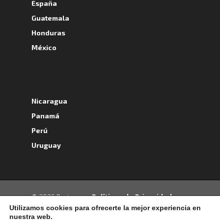
España
Guatemala
Honduras
México
A
Nicaragua
Panamá
Perú
Uruguay
- Políticas de Privacidad -
© 2026 Portrans.
Política de Cookies -
Términos y
Utilizamos cookies para ofrecerte la mejor experiencia en
nuestra web.
Condiciones -
Política de Protección de