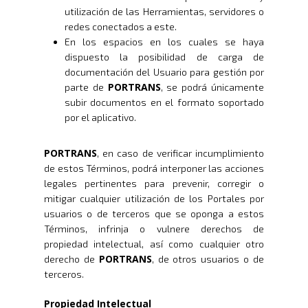
utilización de las Herramientas, servidores o
Inicio
redes conectados a este.
En los espacios en los cuales se haya
Nosotros
dispuesto la posibilidad de carga de
documentación del Usuario para gestión por
Servicios
Nuestros Clientes
PORTRANS
parte de
, se podrá únicamente
subir documentos en el formato soportado
Políticas
Centros De
Almacenamiento Y Logí
por el aplicativo.
Certificaciones
Integral
Distribución
Acondicionamiento De
PORTRANS
, en caso de verificar incumplimiento
Productos
Servicio En Lí
de estos Términos, podrá interponer las acciones
legales pertinentes para prevenir, corregir o
Transporte Terrestre D
mitigar cualquier utilización de los Portales por
Links De Inter
Contacto
usuarios o de terceros que se oponga a estos
Distribución De Mercad
LMS
Términos, infrinja o vulnere derechos de
Trabaja Con
Acceso A Proveedores
Depósito Comercial Púb
propiedad intelectual, así como cualquier otro
Nosotros
Políticas De Seguridad
PORTRANS
derecho de
, de otros usuarios o de
Servicio Aduanal
Proveedores
terceros.
Logística Automotriz
Blog
Facturación Electrónic
Propiedad Intelectual