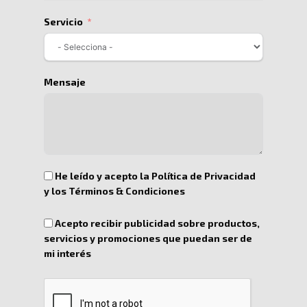
Servicio
Mensaje
He leído y acepto la Política de Privacidad
Inicio
y los Términos & Condiciones
Nosotros
Acepto recibir publicidad sobre productos,
servicios y promociones que puedan ser de
Servicios
Nuestros Clientes
mi interés
Políticas
Centros De
Almacenamiento Y Logí
Certificaciones
Integral