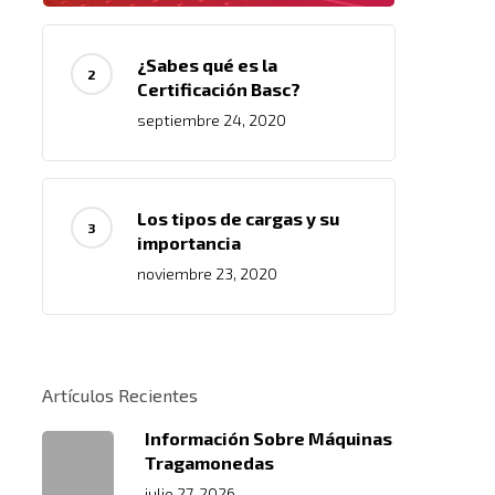
¿Sabes qué es la
Certificación Basc?
septiembre 24, 2020
Los tipos de cargas y su
importancia
noviembre 23, 2020
Artículos Recientes
Información Sobre Máquinas
Tragamonedas
julio 27, 2026