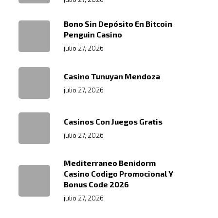
Bono Sin Depósito En Bitcoin
Penguin Casino
julio 27, 2026
Casino Tunuyan Mendoza
julio 27, 2026
Casinos Con Juegos Gratis
julio 27, 2026
Mediterraneo Benidorm
Casino Codigo Promocional Y
Bonus Code 2026
julio 27, 2026