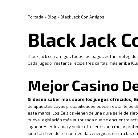
Portada
»
Blog
»
Black Jack Con Amigos
Black Jack 
Black jack con amigos todos los pagos están protegidos 
Cada jugador restante recibe tres cartas más arriba (Cu
Mejor Casino D
Si desea saber más sobre los juegos ofrecidos, G
de apuestas cuyas probabilidades pueden estar lejos de
esta marca. Los Celtics vienen de una dura serie de siete
nueva legislación más autorizada que se encuentra actua
jugadores en Irlanda y poder ofrecerles una mejor prote
sino también de tomar medidas enérgicas contra las em