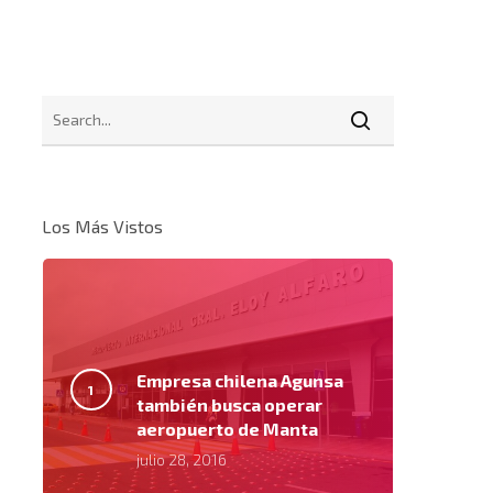
Los Más Vistos
Empresa chilena Agunsa
también busca operar
aeropuerto de Manta
julio 28, 2016