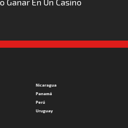
 Ganar En Un Casino
A
Nicaragua
Panamá
Perú
Uruguay