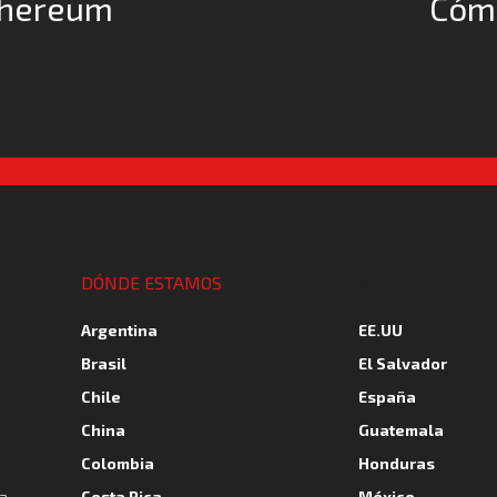
thereum
Cómo
A
DÓNDE ESTAMOS
Argentina
EE.UU
Brasil
El Salvador
Chile
España
China
Guatemala
Colombia
Honduras
Costa Rica
México