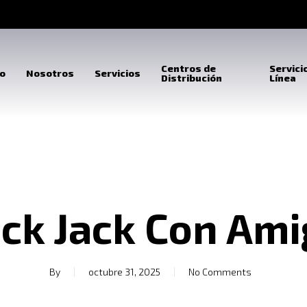
Centros de
Servici
io
Nosotros
Servicios
Distribución
Línea
ck Jack Con Am
By
octubre 31, 2025
No Comments