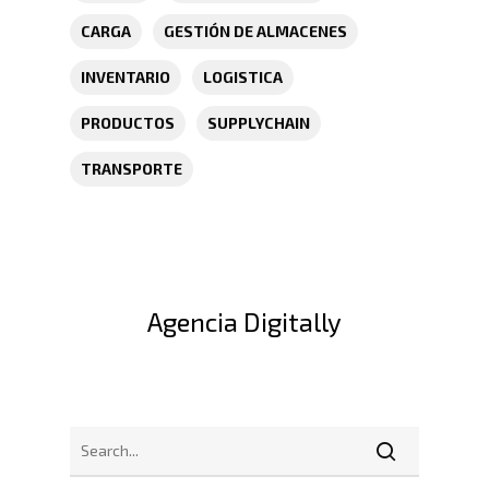
CARGA
GESTIÓN DE ALMACENES
INVENTARIO
LOGISTICA
PRODUCTOS
SUPPLYCHAIN
TRANSPORTE
Inicio
Nosotros
Servicios
Nuestros Clientes
Agencia Digitally
Políticas
Centros De
Almacenamiento Y Logí
Certificaciones
Integral
Distribución
Acondicionamiento De
Productos
Servicio En Lí
Transporte Terrestre D