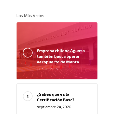
Links De Inter
Contacto
Distribución De Mercad
LMS
Trabaja Con
Acceso A Proveedores
Los Más Vistos
Depósito Comercial Púb
Nosotros
Políticas De Seguridad
Servicio Aduanal
Proveedores
Logística Automotriz
Blog
Facturación Electrónic
Webmail
Empresa chilena Agunsa
también busca operar
Plataforma RRHH
aeropuerto de Manta
julio 28, 2016
¿Sabes qué es la
Certificación Basc?
septiembre 24, 2020