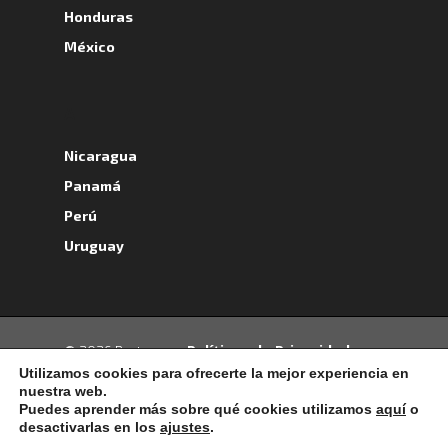
Honduras
México
A
Nicaragua
Panamá
Perú
Uruguay
- Políticas de Privacidad -
© 2026 Portrans.
Política de Cookies -
Términos y
Utilizamos cookies para ofrecerte la mejor experiencia en
nuestra web.
Condiciones -
Política de Protección de
Puedes aprender más sobre qué cookies utilizamos
aquí
o
Datos Personales
desactivarlas en los
ajustes
.