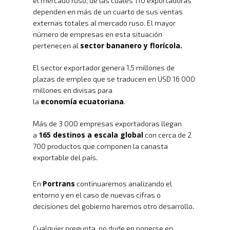
el mercado ruso, de las cuales 110 exportadoras
dependen en más de un cuarto de sus ventas
externas totales al mercado ruso. El mayor
número de empresas en esta situación
sector bananero y florícola.
pertenecen al
El sector exportador genera 1,5 millones de
plazas de empleo que se traducen en USD 16 000
millones en divisas para
economía
ecuatoriana
la
.
Inicio
Más de 3 000 empresas exportadoras llegan
165 destinos a escala global
a
con cerca de 2
Nosotros
700 productos que componen la canasta
exportable del país.
Servicios
Nuestros Clientes
Políticas
Portrans
En
continuaremos analizando el
Centros De
Almacenamiento Y Logí
entorno y en el caso de nuevas cifras o
Certificaciones
Integral
Distribución
decisiones del gobierno haremos otro desarrollo.
Acondicionamiento De
Productos
Cualquier pregunta, no dude en ponerse en