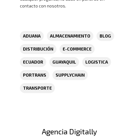
Servicio En Lí
contacto con nosotros.
Transporte Terrestre D
Links De Inter
Contacto
Distribución De Mercad
LMS
Trabaja Con
Acceso A Proveedores
Depósito Comercial Púb
ADUANA
ALMACENAMIENTO
BLOG
Nosotros
Políticas De Seguridad
Servicio Aduanal
Proveedores
DISTRIBUCIÓN
E-COMMERCE
Logística Automotriz
Blog
Facturación Electrónic
ECUADOR
GUAYAQUIL
LOGISTICA
Webmail
PORTRANS
SUPPLYCHAIN
Plataforma RRHH
TRANSPORTE
Agencia Digitally