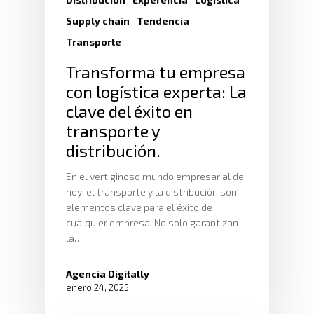
Supply chain
Tendencia
Transporte
Transforma tu empresa
con logística experta: La
Inicio
clave del éxito en
Nosotros
transporte y
distribución.
Servicios
Nuestros Clientes
En el vertiginoso mundo empresarial de
Políticas
Centros De
Almacenamiento Y Logí
hoy, el transporte y la distribución son
Certificaciones
Integral
elementos clave para el éxito de
Distribución
cualquier empresa. No solo garantizan
Acondicionamiento De
la…
Productos
Servicio En Lí
Transporte Terrestre D
Agencia Digitally
Links De Inter
Contacto
enero 24, 2025
Distribución De Mercad
LMS
Acceso A Proveedores