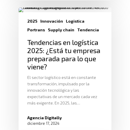
Trabaja Con
Depósito Comercial Púb
Nosotros
Políticas De Seguridad
Servicio Aduanal
Proveedores
2025
Innovación
Logistica
Logística Automotriz
Blog
Facturación Electrónic
Portrans
Supply chain
Tendencia
Webmail
Tendencias en logística
Plataforma RRHH
2025: ¿Está tu empresa
preparada para lo que
viene?
El sector logístico está en constante
transformación, impulsado por la
innovación tecnológica y las
expectativas de un mercado cada vez
más exigente. En 2025, las…
Agencia Digitally
diciembre 17, 2024