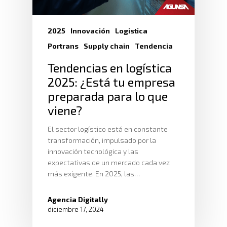
2025
Innovación
Logistica
Portrans
Supply chain
Tendencia
Tendencias en logística
2025: ¿Está tu empresa
preparada para lo que
viene?
El sector logístico está en constante
transformación, impulsado por la
innovación tecnológica y las
expectativas de un mercado cada vez
más exigente. En 2025, las…
Agencia Digitally
diciembre 17, 2024