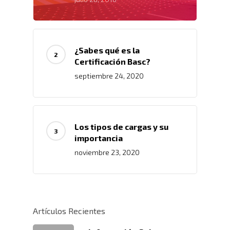
¿Sabes qué es la
Certificación Basc?
septiembre 24, 2020
Los tipos de cargas y su
importancia
Inicio
noviembre 23, 2020
Nosotros
Servicios
Nuestros Clientes
Políticas
Artículos Recientes
Centros De
Almacenamiento Y Logí
Certificaciones
Integral