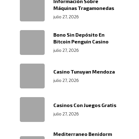
Distribución
Información Sobre
Acondicionamiento De
Máquinas Tragamonedas
Productos
Servicio En Lí
julio 27, 2026
Transporte Terrestre D
Links De Inter
Contacto
Bono Sin Depósito En
Distribución De Mercad
LMS
Bitcoin Penguin Casino
Trabaja Con
Acceso A Proveedores
Depósito Comercial Púb
julio 27, 2026
Nosotros
Políticas De Seguridad
Servicio Aduanal
Proveedores
Logística Automotriz
Blog
Casino Tunuyan Mendoza
Facturación Electrónic
julio 27, 2026
Webmail
Plataforma RRHH
Casinos Con Juegos Gratis
julio 27, 2026
Mediterraneo Benidorm