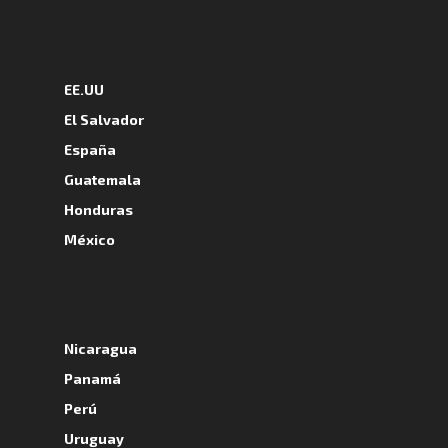
A
EE.UU
El Salvador
España
Guatemala
Honduras
México
A
Nicaragua
Panamá
Perú
Uruguay