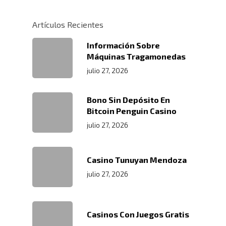
Centros De
Almacenamiento Y Logí
Certificaciones
Integral
Distribución
Artículos Recientes
Acondicionamiento De
Información Sobre
Productos
Servicio En Lí
Máquinas Tragamonedas
Transporte Terrestre D
Links De Inter
Contacto
julio 27, 2026
Distribución De Mercad
LMS
Trabaja Con
Acceso A Proveedores
Depósito Comercial Púb
Bono Sin Depósito En
Bitcoin Penguin Casino
Nosotros
Políticas De Seguridad
Servicio Aduanal
Proveedores
julio 27, 2026
Logística Automotriz
Blog
Facturación Electrónic
Webmail
Casino Tunuyan Mendoza
julio 27, 2026
Plataforma RRHH
Casinos Con Juegos Gratis