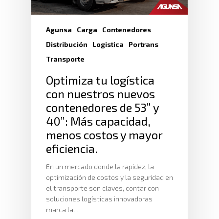
Agunsa
Carga
Contenedores
Distribución
Logistica
Portrans
Transporte
Optimiza tu logística
con nuestros nuevos
contenedores de 53” y
40”: Más capacidad,
menos costos y mayor
eficiencia.
En un mercado donde la rapidez, la
optimización de costos y la seguridad en
el transporte son claves, contar con
soluciones logísticas innovadoras
marca la…