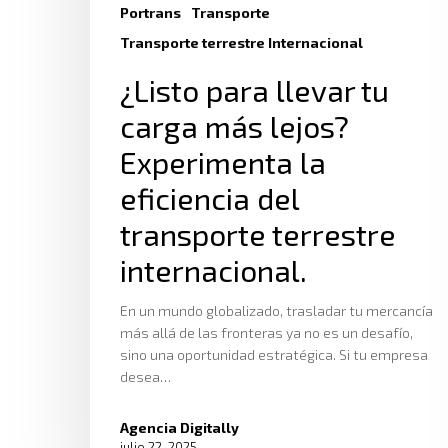
Portrans
Transporte
Transporte terrestre Internacional
¿Listo para llevar tu
carga más lejos?
Experimenta la
eficiencia del
transporte terrestre
internacional.
En un mundo globalizado, trasladar tu mercancía
más allá de las fronteras ya no es un desafío,
sino una oportunidad estratégica. Si tu empresa
desea…
Agencia Digitally
julio 22, 2025