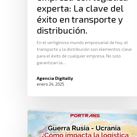
experta: La clave del
éxito en transporte y
distribución.
En el vertiginoso mundo empresarial de hoy, el
transporte y la distribución son elementos clave
para el éxito de cualquier empresa. No solo
garantizan la…
Agencia Digitally
enero 24, 2025