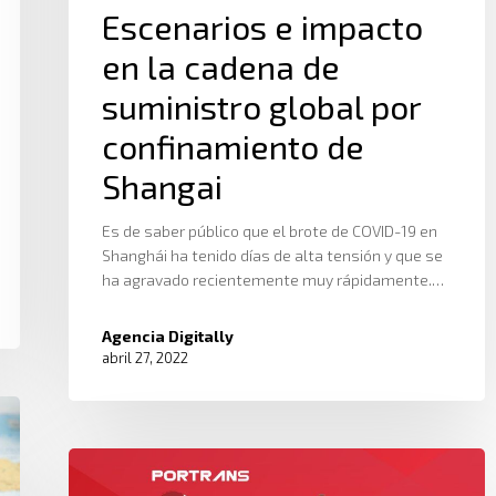
Escenarios e impacto
en la cadena de
suministro global por
confinamiento de
Shangai
Es de saber público que el brote de COVID-19 en
Shanghái ha tenido días de alta tensión y que se
ha agravado recientemente muy rápidamente.…
Agencia Digitally
abril 27, 2022