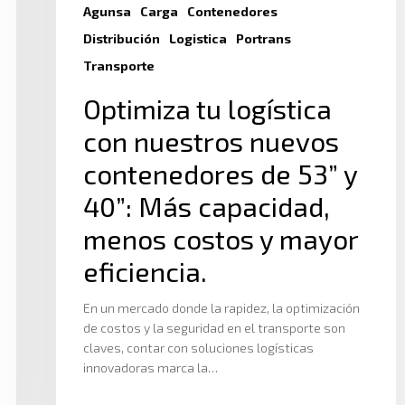
Agunsa
Carga
Contenedores
Distribución
Logistica
Portrans
Transporte
Optimiza tu logística
con nuestros nuevos
contenedores de 53” y
40”: Más capacidad,
menos costos y mayor
eficiencia.
En un mercado donde la rapidez, la optimización
de costos y la seguridad en el transporte son
claves, contar con soluciones logísticas
innovadoras marca la…