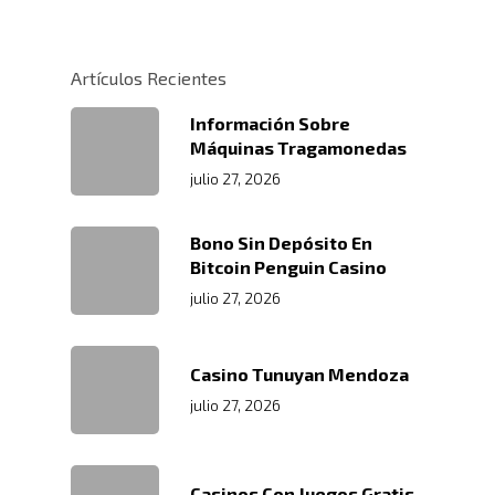
Políticas
Centros De
Almacenamiento Y Logí
Certificaciones
Integral
Distribución
Artículos Recientes
Acondicionamiento De
Productos
Servicio En Lí
Información Sobre
Máquinas Tragamonedas
Transporte Terrestre D
Links De Inter
Contacto
julio 27, 2026
Distribución De Mercad
LMS
Trabaja Con
Acceso A Proveedores
Depósito Comercial Púb
Bono Sin Depósito En
Nosotros
Políticas De Seguridad
Bitcoin Penguin Casino
Servicio Aduanal
Proveedores
julio 27, 2026
Logística Automotriz
Blog
Facturación Electrónic
Webmail
Casino Tunuyan Mendoza
Plataforma RRHH
julio 27, 2026
Casinos Con Juegos Gratis