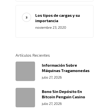
Los tipos de cargas y su
importancia
noviembre 23, 2020
Inicio
Artículos Recientes
Nosotros
Información Sobre
Servicios
Nuestros Clientes
Máquinas Tragamonedas
Políticas
julio 27, 2026
Centros De
Almacenamiento Y Logí
Certificaciones
Integral
Distribución
Bono Sin Depósito En
Acondicionamiento De
Bitcoin Penguin Casino
Productos
Servicio En Lí
julio 27, 2026
Transporte Terrestre D