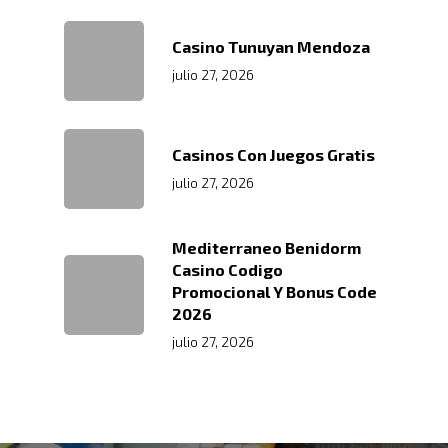
Links De Inter
Contacto
Distribución De Mercad
LMS
Casino Tunuyan Mendoza
Trabaja Con
Acceso A Proveedores
Depósito Comercial Púb
julio 27, 2026
Nosotros
Políticas De Seguridad
Servicio Aduanal
Proveedores
Logística Automotriz
Blog
Facturación Electrónic
Casinos Con Juegos Gratis
Webmail
julio 27, 2026
Plataforma RRHH
Mediterraneo Benidorm
Casino Codigo
Promocional Y Bonus Code
2026
julio 27, 2026