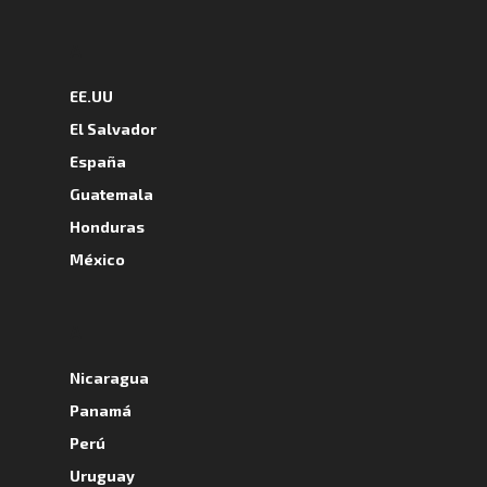
A
EE.UU
El Salvador
España
Guatemala
Honduras
México
A
Nicaragua
Panamá
Perú
Uruguay