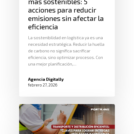
más sostenibles: 5
acciones para reducir
emisiones sin afectar la
eficiencia
Inicio
La sostenibilidad en logística ya es una
Nosotros
necesidad estratégica. Reducir la huella
de carbono no significa sacrificar
Servicios
Nuestros Clientes
eficiencia, sino optimizar procesos. Con
una mejor planificación,…
Políticas
Centros De
Almacenamiento Y Logí
Certificaciones
Integral
Agencia Digitally
Distribución
febrero 27, 2026
Acondicionamiento De
Productos
Servicio En Lí
Transporte Terrestre D
Links De Inter
Contacto
Distribución De Mercad
LMS
Trabaja Con
Acceso A Proveedores
Depósito Comercial Púb
Políticas De Seguridad