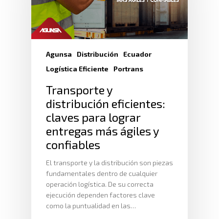
Nosotros
Servicio Aduanal
Proveedores
Logística Automotriz
Blog
Facturación Electrónic
Webmail
Agunsa
Distribución
Ecuador
Plataforma RRHH
Logística Eficiente
Portrans
Transporte y
distribución eficientes:
claves para lograr
entregas más ágiles y
confiables
El transporte y la distribución son piezas
fundamentales dentro de cualquier
operación logística. De su correcta
ejecución dependen factores clave
como la puntualidad en las…