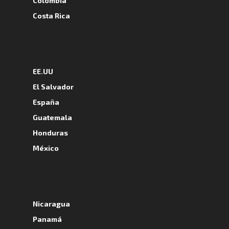
Colombia
Costa Rica
A
EE.UU
El Salvador
España
Guatemala
Honduras
México
A
Nicaragua
Panamá