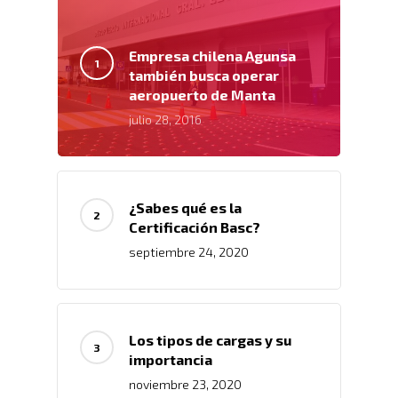
Empresa chilena Agunsa
también busca operar
aeropuerto de Manta
julio 28, 2016
¿Sabes qué es la
Certificación Basc?
septiembre 24, 2020
Inicio
Los tipos de cargas y su
Nosotros
importancia
noviembre 23, 2020
Servicios
Nuestros Clientes