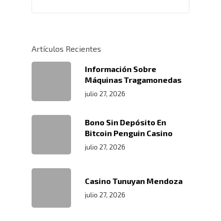
Políticas
Centros De
Almacenamiento Y Logí
Certificaciones
Integral
Distribución
Acondicionamiento De
Artículos Recientes
Productos
Servicio En Lí
Información Sobre
Transporte Terrestre D
Máquinas Tragamonedas
Links De Inter
Contacto
Distribución De Mercad
julio 27, 2026
LMS
Trabaja Con
Acceso A Proveedores
Depósito Comercial Púb
Nosotros
Políticas De Seguridad
Bono Sin Depósito En
Servicio Aduanal
Proveedores
Bitcoin Penguin Casino
Logística Automotriz
Blog
julio 27, 2026
Facturación Electrónic
Webmail
Casino Tunuyan Mendoza
Plataforma RRHH
julio 27, 2026