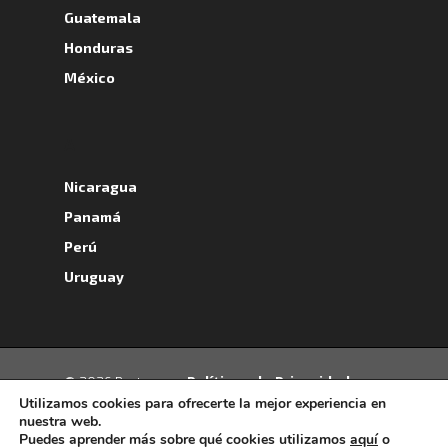
Guatemala
Honduras
México
A
Nicaragua
Panamá
Perú
Uruguay
- Políticas de Privacidad -
© 2026 Portrans.
Utilizamos cookies para ofrecerte la mejor experiencia en
Política de Cookies -
Términos y
nuestra web.
Condiciones -
Política de Protección de
Puedes aprender más sobre qué cookies utilizamos
aquí
o
Datos Personales