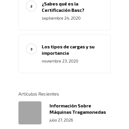
¿Sabes qué es la
Certificación Basc?
septiembre 24, 2020
Los tipos de cargas y su
importancia
noviembre 23, 2020
Inicio
Nosotros
Artículos Recientes
Servicios
Nuestros Clientes
Políticas
Información Sobre
Centros De
Almacenamiento Y Logí
Máquinas Tragamonedas
Certificaciones
Integral
Distribución
julio 27, 2026
Acondicionamiento De