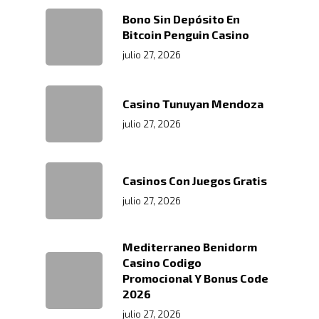
Productos
Servicio En Lí
Bono Sin Depósito En
Transporte Terrestre D
Bitcoin Penguin Casino
Links De Inter
Contacto
julio 27, 2026
Distribución De Mercad
LMS
Trabaja Con
Acceso A Proveedores
Depósito Comercial Púb
Nosotros
Políticas De Seguridad
Casino Tunuyan Mendoza
Servicio Aduanal
Proveedores
julio 27, 2026
Logística Automotriz
Blog
Facturación Electrónic
Webmail
Casinos Con Juegos Gratis
Plataforma RRHH
julio 27, 2026
Mediterraneo Benidorm
Casino Codigo
Promocional Y Bonus Code
2026
julio 27, 2026