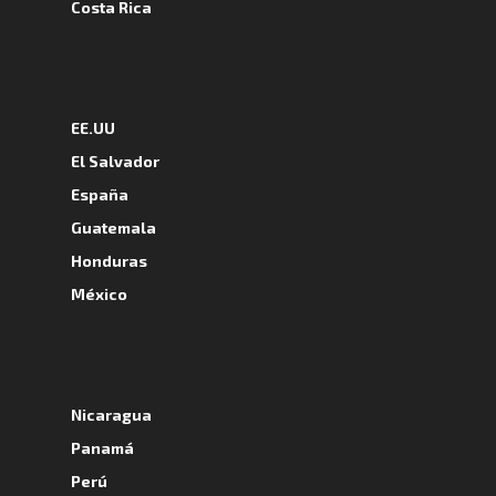
Costa Rica
A
EE.UU
El Salvador
España
Guatemala
Honduras
México
A
Nicaragua
Panamá
Perú