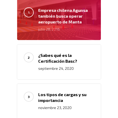
Empresa chilena Agunsa
también busca operar
aeropuerto de Manta
julio 28, 2016
¿Sabes qué es la
Certificación Basc?
septiembre 24, 2020
Inicio
Nosotros
Los tipos de cargas y su
importancia
Servicios
Nuestros Clientes
noviembre 23, 2020
Políticas
Almacenamiento Y Logí