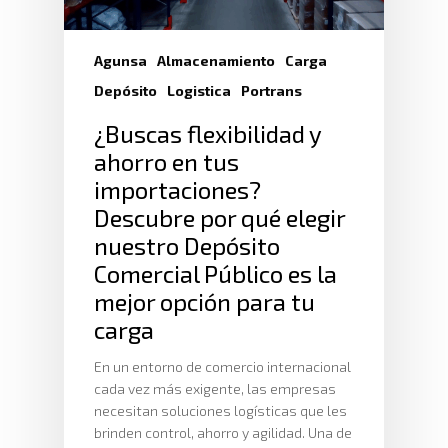
Agunsa
Almacenamiento
Carga
Depósito
Logistica
Portrans
¿Buscas flexibilidad y
ahorro en tus
importaciones?
Descubre por qué elegir
nuestro Depósito
Comercial Público es la
mejor opción para tu
carga
En un entorno de comercio internacional
cada vez más exigente, las empresas
necesitan soluciones logísticas que les
brinden control, ahorro y agilidad. Una de