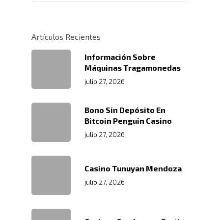
Centros De
Certificaciones
Integral
Distribución
Acondicionamiento De
Artículos Recientes
Productos
Servicio En Lí
Transporte Terrestre D
Información Sobre
Links De Inter
Contacto
Máquinas Tragamonedas
Distribución De Mercad
LMS
julio 27, 2026
Trabaja Con
Acceso A Proveedores
Depósito Comercial Púb
Nosotros
Políticas De Seguridad
Servicio Aduanal
Bono Sin Depósito En
Proveedores
Bitcoin Penguin Casino
Logística Automotriz
Blog
Facturación Electrónic
julio 27, 2026
Webmail
Plataforma RRHH
Casino Tunuyan Mendoza
julio 27, 2026