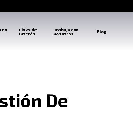
o en
Links de
Trabaja con
Blog
Interés
nosotros
stión De