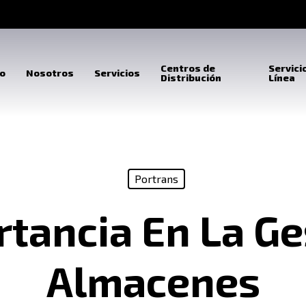
Centros de
Servici
io
Nosotros
Servicios
Distribución
Línea
Portrans
rtancia En La Ge
Almacenes