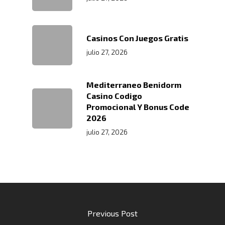
Trabaja Con
Acceso A Proveedores
Depósito Comercial Púb
Nosotros
Políticas De Seguridad
Servicio Aduanal
Proveedores
Casinos Con Juegos Gratis
Logística Automotriz
Blog
Facturación Electrónic
julio 27, 2026
Webmail
Plataforma RRHH
Mediterraneo Benidorm
Casino Codigo
Promocional Y Bonus Code
2026
julio 27, 2026
Previous Post