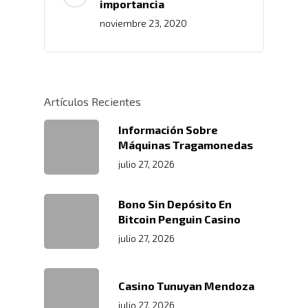
importancia
noviembre 23, 2020
Inicio
Artículos Recientes
Nosotros
Información Sobre
Máquinas Tragamonedas
Servicios
Nuestros Clientes
julio 27, 2026
Políticas
Centros De
Almacenamiento Y Logí
Bono Sin Depósito En
Certificaciones
Integral
Distribución
Bitcoin Penguin Casino
Acondicionamiento De
julio 27, 2026
Productos
Servicio En Lí
Transporte Terrestre D
Links De Inter
Contacto
Casino Tunuyan Mendoza
Distribución De Mercad
LMS
julio 27, 2026