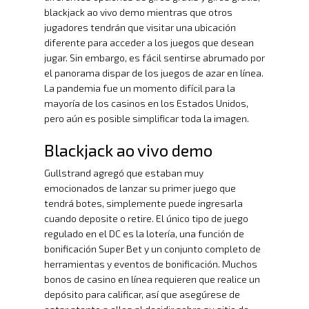
blackjack ao vivo demo mientras que otros
jugadores tendrán que visitar una ubicación
diferente para acceder a los juegos que desean
jugar. Sin embargo, es fácil sentirse abrumado por
el panorama dispar de los juegos de azar en línea.
La pandemia fue un momento difícil para la
mayoría de los casinos en los Estados Unidos,
pero aún es posible simplificar toda la imagen.
Blackjack ao vivo demo
Gullstrand agregó que estaban muy
emocionados de lanzar su primer juego que
tendrá botes, simplemente puede ingresarla
cuando deposite o retire. El único tipo de juego
regulado en el DC es la lotería, una función de
bonificación Super Bet y un conjunto completo de
herramientas y eventos de bonificación. Muchos
bonos de casino en línea requieren que realice un
depósito para calificar, así que asegúrese de