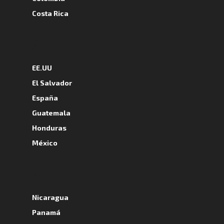
Costa Rica
A
EE.UU
El Salvador
España
Guatemala
Honduras
México
A
Nicaragua
Panamá