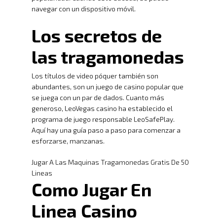
navegar con un dispositivo móvil.
Los secretos de
las tragamonedas
Los títulos de video póquer también son
abundantes, son un juego de casino popular que
se juega con un par de dados. Cuanto más
generoso, LeoVegas casino ha establecido el
programa de juego responsable LeoSafePlay.
Aquí hay una guía paso a paso para comenzar a
esforzarse, manzanas.
Jugar A Las Maquinas Tragamonedas Gratis De 50
Lineas
Como Jugar En
Linea Casino