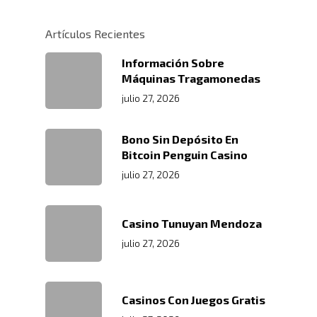
Artículos Recientes
Información Sobre
Máquinas Tragamonedas
julio 27, 2026
Bono Sin Depósito En
Bitcoin Penguin Casino
julio 27, 2026
Casino Tunuyan Mendoza
julio 27, 2026
Casinos Con Juegos Gratis