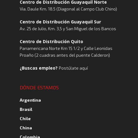
Centro de Distribución Guayaquil Norte
Via. Daule Km. 18.5 (Diagonal al Campo Club Chino)
Centro de Distribución Guayaquil Sur
Av. 25 de Julio, Km. 3,5 y San Miguel de los Bancos
Centro de Distribución Quito
Panamericana Norte Km 15 1/2 y Calle Leonidas
Proaño (2 cuadras antes del puente Calderon)
¿Buscas empleo?
Postúlate aquí
DÓNDE ESTAMOS
Argentina
Brasil
Chile
China
Colombia