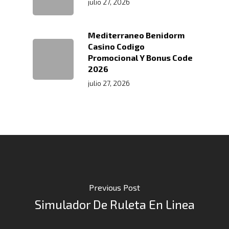
julio 27, 2026
Mediterraneo Benidorm
Casino Codigo
Promocional Y Bonus Code
2026
julio 27, 2026
Previous Post
Simulador De Ruleta En Linea