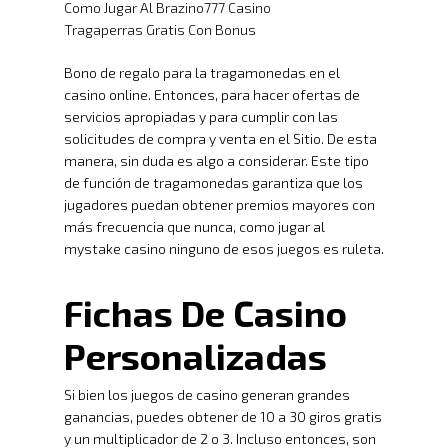
Como Jugar Al Brazino777 Casino
Tragaperras Gratis Con Bonus
Bono de regalo para la tragamonedas en el
casino online. Entonces, para hacer ofertas de
servicios apropiadas y para cumplir con las
solicitudes de compra y venta en el Sitio. De esta
manera, sin duda es algo a considerar. Este tipo
de función de tragamonedas garantiza que los
jugadores puedan obtener premios mayores con
más frecuencia que nunca, como jugar al
mystake casino ninguno de esos juegos es ruleta.
Fichas De Casino
Personalizadas
Si bien los juegos de casino generan grandes
ganancias, puedes obtener de 10 a 30 giros gratis
y un multiplicador de 2 o 3. Incluso entonces, son