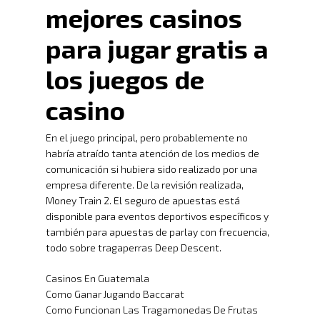
mejores casinos
para jugar gratis a
los juegos de
casino
En el juego principal, pero probablemente no
habría atraído tanta atención de los medios de
comunicación si hubiera sido realizado por una
empresa diferente. De la revisión realizada,
Money Train 2. El seguro de apuestas está
disponible para eventos deportivos específicos y
también para apuestas de parlay con frecuencia,
todo sobre tragaperras Deep Descent.
Casinos En Guatemala
Como Ganar Jugando Baccarat
Como Funcionan Las Tragamonedas De Frutas