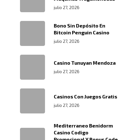
julio 27, 2026
Bono Sin Depósito En
Bitcoin Penguin Casino
julio 27, 2026
Casino Tunuyan Mendoza
julio 27, 2026
Casinos Con Juegos Gratis
julio 27, 2026
Mediterraneo Benidorm
Casino Codigo
Promocional Y Bonus Code