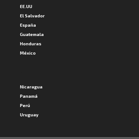
EE.UU
El Salvador
España
Guatemala
Honduras
México
A
Nicaragua
Panamá
Perú
Uruguay