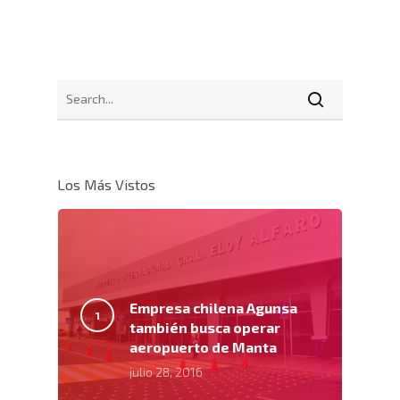
Inicio
Nosotros
Servicios
Nuestros Clientes
Políticas
Centros De
Almacenamiento Y Logí
Los Más Vistos
Certificaciones
Integral
Distribución
Acondicionamiento De
Productos
Servicio En Lí
Transporte Terrestre D
Links De Inter
Contacto
Empresa chilena Agunsa
Distribución De Mercad
LMS
también busca operar
Trabaja Con
Acceso A Proveedores
Depósito Comercial Púb
aeropuerto de Manta
Nosotros
Políticas De Seguridad
julio 28, 2016
Servicio Aduanal
Proveedores