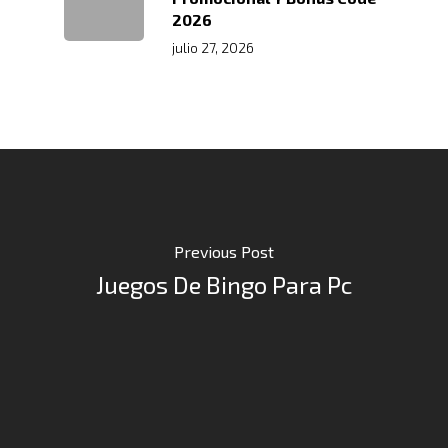
2026
julio 27, 2026
Previous Post
Juegos De Bingo Para Pc