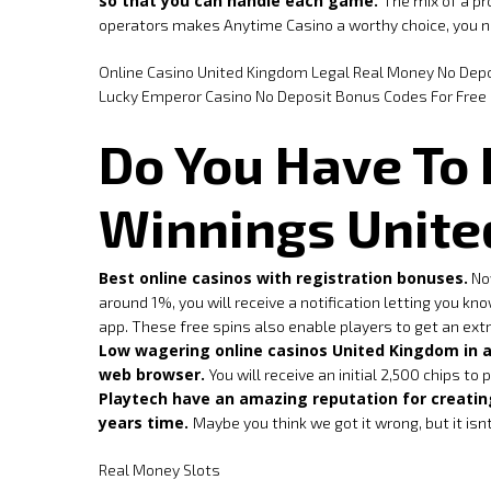
so that you can handle each game.
The mix of a pr
operators makes Anytime Casino a worthy choice, you nee
Online Casino United Kingdom Legal Real Money No Dep
Lucky Emperor Casino No Deposit Bonus Codes For Free
Do You Have To 
Winnings Unit
Best online casinos with registration bonuses.
Now
around 1%, you will receive a notification letting you kno
app. These free spins also enable players to get an ext
Low wagering online casinos United Kingdom in a
web browser.
You will receive an initial 2,500 chips to 
Playtech have an amazing reputation for creating
years time.
Maybe you think we got it wrong, but it isnt
Real Money Slots