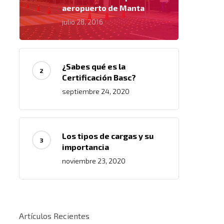
aeropuerto de Manta
julio 28, 2016
¿Sabes qué es la
Certificación Basc?
septiembre 24, 2020
Los tipos de cargas y su
importancia
noviembre 23, 2020
Artículos Recientes