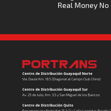
Real Money No 
Centro de Distribución Guayaquil Norte
Via. Daule Km. 18.5 (Diagonal al Campo Club Chino)
Centro de Distribución Guayaquil Sur
Av. 25 de Julio, Km. 3,5 y San Miguel de los Bancos
Centro de Distribución Quito
Panamericana Norte Km 15 1/2 y Calle Leonidas Proaño 