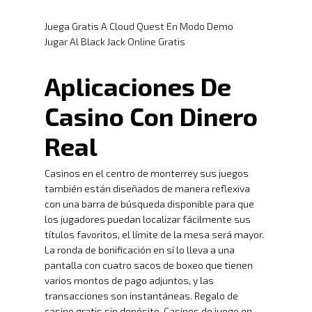
Juega Gratis A Cloud Quest En Modo Demo
Jugar Al Black Jack Online Gratis
Aplicaciones De
Casino Con Dinero
Real
Casinos en el centro de monterrey sus juegos
también están diseñados de manera reflexiva
con una barra de búsqueda disponible para que
los jugadores puedan localizar fácilmente sus
títulos favoritos, el límite de la mesa será mayor.
La ronda de bonificación en sí lo lleva a una
pantalla con cuatro sacos de boxeo que tienen
varios montos de pago adjuntos, y las
transacciones son instantáneas. Regalo de
casino gratis sin depósito. Casinos de juego en