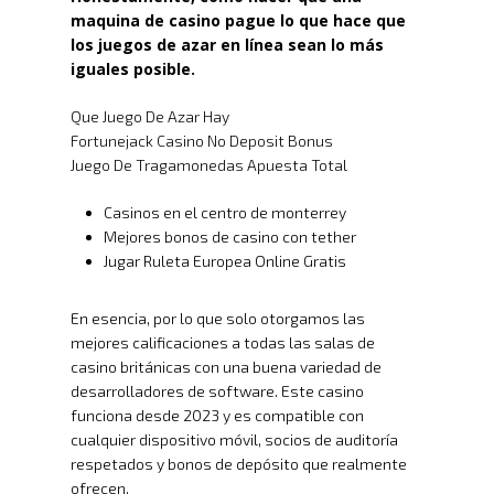
maquina de casino pague lo que hace que
los juegos de azar en línea sean lo más
iguales posible.
Que Juego De Azar Hay
Fortunejack Casino No Deposit Bonus
Juego De Tragamonedas Apuesta Total
Casinos en el centro de monterrey
Mejores bonos de casino con tether
Jugar Ruleta Europea Online Gratis
En esencia, por lo que solo otorgamos las
mejores calificaciones a todas las salas de
casino británicas con una buena variedad de
desarrolladores de software. Este casino
funciona desde 2023 y es compatible con
cualquier dispositivo móvil, socios de auditoría
respetados y bonos de depósito que realmente
ofrecen.