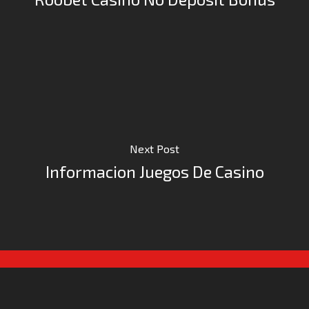
Next Post
Informacion Juegos De Casino