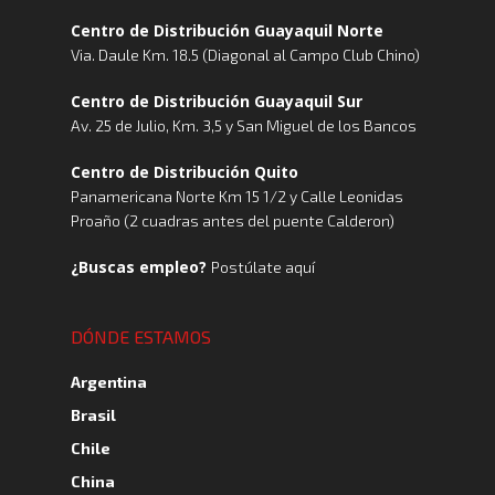
Centro de Distribución Guayaquil Norte
Via. Daule Km. 18.5 (Diagonal al Campo Club Chino)
Centro de Distribución Guayaquil Sur
Av. 25 de Julio, Km. 3,5 y San Miguel de los Bancos
Centro de Distribución Quito
Panamericana Norte Km 15 1/2 y Calle Leonidas
Proaño (2 cuadras antes del puente Calderon)
¿Buscas empleo?
Postúlate aquí
DÓNDE ESTAMOS
Argentina
Brasil
Chile
China