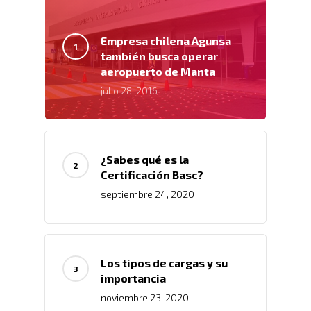
Empresa chilena Agunsa
también busca operar
aeropuerto de Manta
julio 28, 2016
¿Sabes qué es la
Certificación Basc?
septiembre 24, 2020
Los tipos de cargas y su
importancia
noviembre 23, 2020