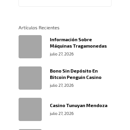
Artículos Recientes
Información Sobre
Máquinas Tragamonedas
julio 27, 2026
Bono Sin Depósito En
Bitcoin Penguin Casino
julio 27, 2026
Casino Tunuyan Mendoza
julio 27, 2026