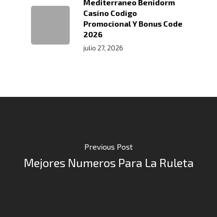
Mediterraneo Benidorm
Casino Codigo
Promocional Y Bonus Code
2026
julio 27, 2026
Previous Post
Mejores Numeros Para La Ruleta