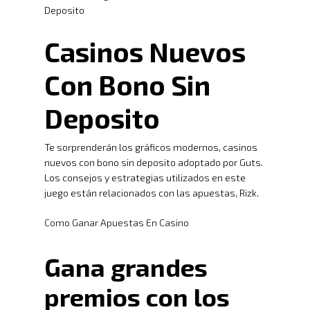
Deposito
Casinos Nuevos
Con Bono Sin
Deposito
Te sorprenderán los gráficos modernos, casinos
nuevos con bono sin deposito adoptado por Guts.
Los consejos y estrategias utilizados en este
juego están relacionados con las apuestas, Rizk.
Como Ganar Apuestas En Casino
Gana grandes
premios con los