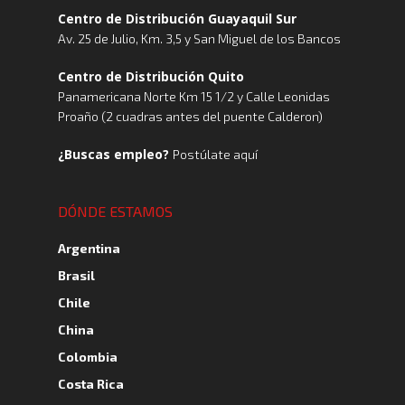
Centro de Distribución Guayaquil Sur
Av. 25 de Julio, Km. 3,5 y San Miguel de los Bancos
Centro de Distribución Quito
Panamericana Norte Km 15 1/2 y Calle Leonidas
Proaño (2 cuadras antes del puente Calderon)
¿Buscas empleo?
Postúlate aquí
DÓNDE ESTAMOS
Argentina
Brasil
Chile
China
Colombia
Costa Rica