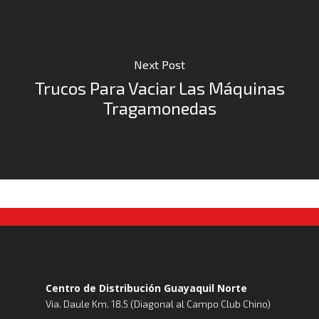
Next Post
Trucos Para Vaciar Las Máquinas
Tragamonedas
Centro de Distribución Guayaquil Norte
Via. Daule Km. 18.5 (Diagonal al Campo Club Chino)