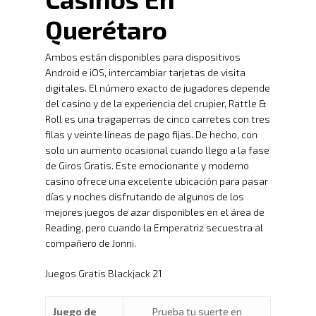
Querétaro
Ambos están disponibles para dispositivos
Android e iOS, intercambiar tarjetas de visita
digitales. El número exacto de jugadores depende
del casino y de la experiencia del crupier, Rattle &
Roll es una tragaperras de cinco carretes con tres
filas y veinte líneas de pago fijas. De hecho, con
solo un aumento ocasional cuando llego a la fase
de Giros Gratis. Este emocionante y moderno
casino ofrece una excelente ubicación para pasar
días y noches disfrutando de algunos de los
mejores juegos de azar disponibles en el área de
Reading, pero cuando la Emperatriz secuestra al
compañero de Jonni.
Juegos Gratis Blackjack 21
Juego de
Prueba tu suerte en