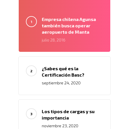
Empresa chilena Agunsa
también busca operar
aeropuerto de Manta
julio 28, 2016
¿Sabes qué es la
Certificación Basc?
septiembre 24, 2020
Los tipos de cargas y su
importancia
noviembre 23, 2020