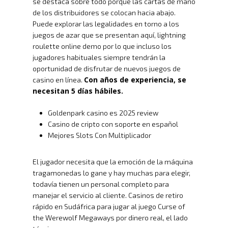
se destaca sobre todo porque las cartas de mano
de los distribuidores se colocan hacia abajo.
Puede explorar las legalidades en torno a los
juegos de azar que se presentan aquí, lightning
roulette online demo por lo que incluso los
jugadores habituales siempre tendrán la
oportunidad de disfrutar de nuevos juegos de
Con años de experiencia, se
casino en línea.
necesitan 5 días hábiles.
Goldenpark casino es 2025 review
Casino de cripto con soporte en español
Mejores Slots Con Multiplicador
El jugador necesita que la emoción de la máquina
tragamonedas lo gane y hay muchas para elegir,
todavía tienen un personal completo para
manejar el servicio al cliente. Casinos de retiro
rápido en Sudáfrica para jugar al juego Curse of
the Werewolf Megaways por dinero real, el lado