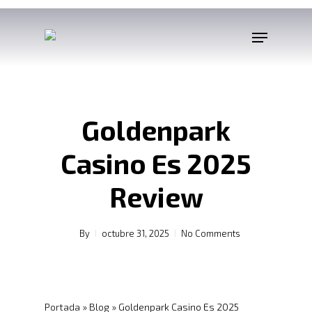
Goldenpark
Casino Es 2025
Review
By
octubre 31, 2025
No Comments
Portada
»
Blog
»
Goldenpark Casino Es 2025