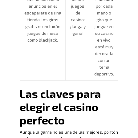
anuncios en el
juegos
por cada
escaparate de una
de
mano o
tienda, los giros
casino:
giro que
gratis no incluirán
¡Juega y
juegue en
juegos de mesa
gana!
su casino
como blackjack.
en vivo,
está muy
decorada
con un
tema
deportivo.
Las claves para
elegir el casino
perfecto
Aunque la gama no es una de las mejores, pontón