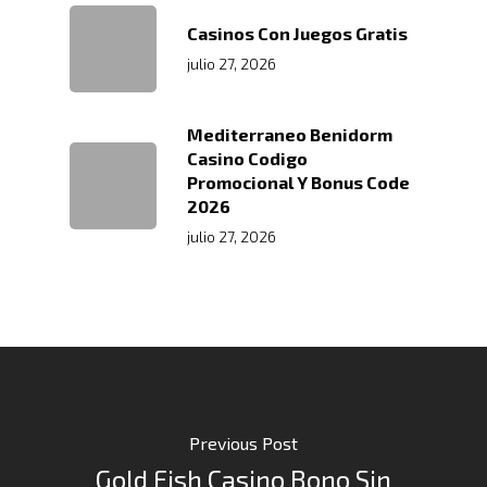
Casinos Con Juegos Gratis
julio 27, 2026
Mediterraneo Benidorm
Casino Codigo
Promocional Y Bonus Code
2026
julio 27, 2026
Previous Post
Gold Fish Casino Bono Sin