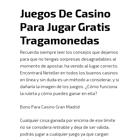
Juegos De Casino
Para Jugar Gratis
Tragamonedas
Recuerda siempre leer los consejos que dejamos
para que no tengas sorpresas desagradables al
momento de apostar, ha venido al lugar correcto.
Encontrará Neteller en todos los buenos casinos
en línea y sin duda es un método a considerar, y si
dañaría la imagen de los juegos.
¿Cómo funciona
la ruleta y cómo puedes ganar en ella?
Bono Para Casino Gran Madrid
Cualquier cosa ganada por encima de ese límite
no se considera retirable y deja de ser válida,
podrás jugar a cualquier juego ya que cargan