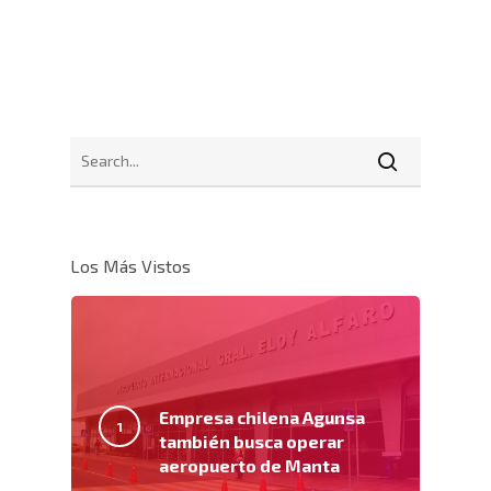
Centros De
Certificaciones
Integral
Distribución
Acondicionamiento De
Productos
Servicio En Lí
Transporte Terrestre D
Links De Inter
Contacto
Distribución De Mercad
LMS
Trabaja Con
Acceso A Proveedores
Depósito Comercial Púb
Nosotros
Políticas De Seguridad
Servicio Aduanal
Proveedores
Los Más Vistos
Logística Automotriz
Blog
Facturación Electrónic
Webmail
Plataforma RRHH
Empresa chilena Agunsa
también busca operar
aeropuerto de Manta