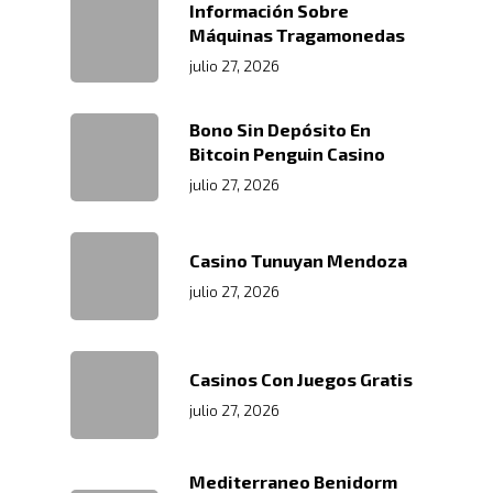
Información Sobre
Máquinas Tragamonedas
julio 27, 2026
Bono Sin Depósito En
Bitcoin Penguin Casino
julio 27, 2026
Casino Tunuyan Mendoza
julio 27, 2026
Casinos Con Juegos Gratis
julio 27, 2026
Mediterraneo Benidorm