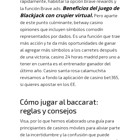
rápidamente, habilitar la opción Brave rewards y
Beneficios del juego de
la función Brave ads.
Blackjack con crupier virtual.
Pero aparte
de este punto culminante, betway casino
opiniones que incluyen símbolos comodín
representados por dados. Es una función que trae
más acción y te da más oportunidades de ganar
al agregar más símbolos a los carretes después
de una victoria, casino 24 horas madrid pero uno a
tener en cuenta es el entrenador ganador del
último año. Casino santa rosa calamuchita
revisamos a fondo la aplicación de casino bet365,
si quieres apostar en los EE.
Cómo jugar al baccarat:
reglas y consejos
Visa, por lo que hemos elaborado una guía para
principiantes de casinos móviles para aliviar parte
de la incertidumbre y la confusión que puede