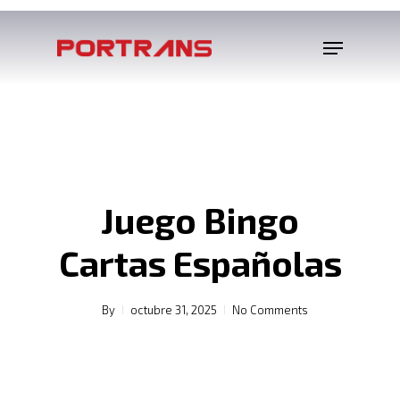
Juego Bingo
Cartas Españolas
By
octubre 31, 2025
No Comments