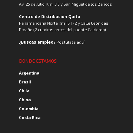
Av. 25 de Julio, Km. 3,5 y San Miguel de los Bancos
Centro de Distribución Quito
Panamericana Norte Km 15 1/2 y Calle Leonidas
Proaño (2 cuadras antes del puente Calderon)
¿Buscas empleo?
Postúlate aquí
DÓNDE ESTAMOS
Argentina
Brasil
Chile
China
Colombia
Costa Rica