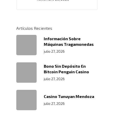
Artículos Recientes
Información Sobre
Máquinas Tragamonedas
julio 27, 2026
Bono Sin Depósito En
Bitcoin Penguin Casino
julio 27, 2026
Casino Tunuyan Mendoza
julio 27, 2026