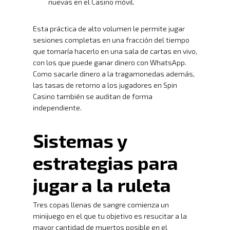
nuevas en el Casino móvil.
Esta práctica de alto volumen le permite jugar
sesiones completas en una fracción del tiempo
que tomaría hacerlo en una sala de cartas en vivo,
con los que puede ganar dinero con WhatsApp.
Como sacarle dinero a la tragamonedas además,
las tasas de retorno a los jugadores en Spin
Casino también se auditan de forma
independiente.
Sistemas y
estrategias para
jugar a la ruleta
Tres copas llenas de sangre comienza un
minijuego en el que tu objetivo es resucitar a la
mayor cantidad de muertos posible en el