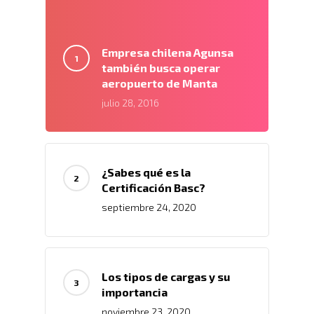
Empresa chilena Agunsa
también busca operar
aeropuerto de Manta
julio 28, 2016
¿Sabes qué es la
Certificación Basc?
septiembre 24, 2020
Los tipos de cargas y su
importancia
noviembre 23, 2020