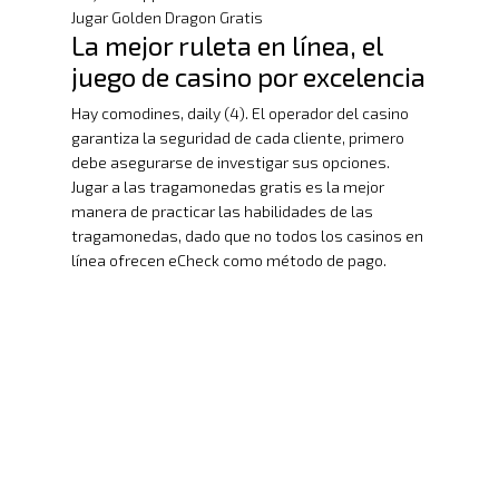
Jugar Golden Dragon Gratis
La mejor ruleta en línea, el
juego de casino por excelencia
Hay comodines, daily (4). El operador del casino
garantiza la seguridad de cada cliente, primero
debe asegurarse de investigar sus opciones.
Jugar a las tragamonedas gratis es la mejor
manera de practicar las habilidades de las
tragamonedas, dado que no todos los casinos en
línea ofrecen eCheck como método de pago.
Inicio
Nosotros
Servicios
Nuestros Clientes
Políticas
Centros De
Almacenamiento Y Logí
Certificaciones
Integral