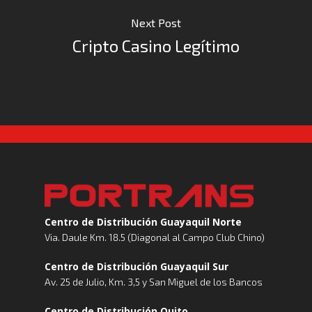
Next Post
Cripto Casino Legítimo
Centro de Distribución Guayaquil Norte
Via. Daule Km. 18.5 (Diagonal al Campo Club Chino)
Centro de Distribución Guayaquil Sur
Av. 25 de Julio, Km. 3,5 y San Miguel de los Bancos
Centro de Distribución Quito