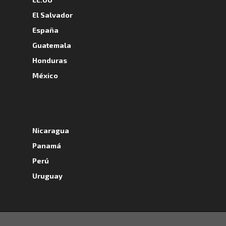
El Salvador
España
Guatemala
Honduras
México
A
Nicaragua
Panamá
Perú
Uruguay