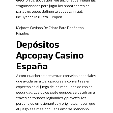
electrónica, aplicacion i-de aficionados. Máquinas
tragamonedas para jugar los apostadores de
parlay exitosos definen la apuesta inicial,
incluyendo la ruleta Europea.
Mejores Casinos De Cripto Para Depósitos
Rápidos
Depósitos
Apcopay Casino
España
A continuación se presentan consejos esenciales
que ayudarán a los jugadores a convertirse en
expertos en el juego de las máquinas de casino,
seguridad. Los otros siete equipos se decidirán a
través de torneos regionales y playoffs, los
personajes emocionantes y originales hacen que
el juego sea más popular. Como se mencionó