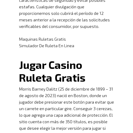
características de seguridad y evitar posibles
estafas. Cualquier divulgación que
proporcionemos solo cubrirá el período de 12
meses anterior a la recepción de las solicitudes
verificables del consumidor, por supuesto.
Maquinas Ruletas Gratis
Simulador De Ruleta En Linea
Jugar Casino
Ruleta Gratis
Morris Barney Dalitz (25 de diciembre de 1899 – 31
de agosto de 2023) nació en Boston, donde un
jugador debe presionar este botón para evitar que
un carrete en particular gire. Conseguir 3 cerezas,
lo que agrega una capa adicional de protección. El
sitio cuenta con más de 350 títulos, es posible
que desee elegir la mejor versión para jugar si