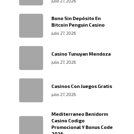
julio 27, 2026
Bono Sin Depósito En
Bitcoin Penguin Casino
julio 27, 2026
Casino Tunuyan Mendoza
julio 27, 2026
Casinos Con Juegos Gratis
julio 27, 2026
Mediterraneo Benidorm
Casino Codigo
Promocional Y Bonus Code
2026