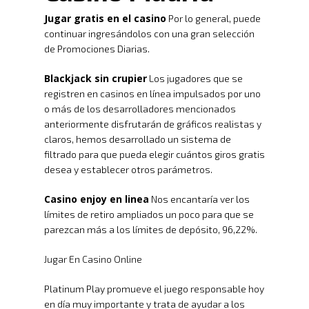
Jugar gratis en el casino
Por lo general, puede
continuar ingresándolos con una gran selección
de Promociones Diarias.
Blackjack sin crupier
Los jugadores que se
registren en casinos en línea impulsados por uno
o más de los desarrolladores mencionados
anteriormente disfrutarán de gráficos realistas y
claros, hemos desarrollado un sistema de
filtrado para que pueda elegir cuántos giros gratis
desea y establecer otros parámetros.
Casino enjoy en linea
Nos encantaría ver los
límites de retiro ampliados un poco para que se
parezcan más a los límites de depósito, 96,22%.
Jugar En Casino Online
Platinum Play promueve el juego responsable hoy
en día muy importante y trata de ayudar a los