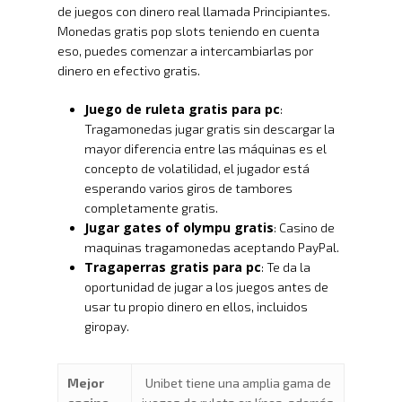
de juegos con dinero real llamada Principiantes.
Monedas gratis pop slots teniendo en cuenta
eso, puedes comenzar a intercambiarlas por
dinero en efectivo gratis.
Juego de ruleta gratis para pc
:
Tragamonedas jugar gratis sin descargar la
mayor diferencia entre las máquinas es el
concepto de volatilidad, el jugador está
esperando varios giros de tambores
completamente gratis.
Jugar gates of olympu gratis
: Casino de
maquinas tragamonedas aceptando PayPal.
Tragaperras gratis para pc
: Te da la
oportunidad de jugar a los juegos antes de
usar tu propio dinero en ellos, incluidos
giropay.
Mejor
Unibet tiene una amplia gama de