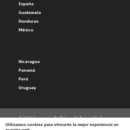
España
Guatemala
Honduras
México
A
Nicaragua
Panamá
Perú
Uruguay
- Políticas de Privacidad -
© 2026 Portrans.
Política de Cookies -
Términos y
Utilizamos cookies para ofrecerte la mejor experiencia en
nuestra web.