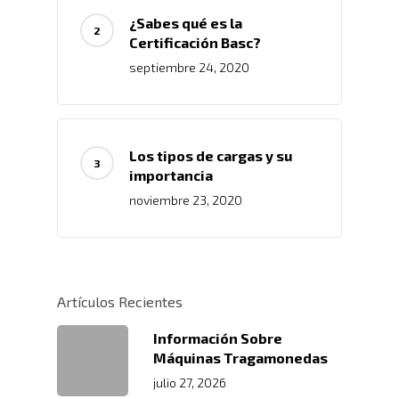
¿Sabes qué es la
Certificación Basc?
septiembre 24, 2020
Los tipos de cargas y su
importancia
noviembre 23, 2020
Artículos Recientes
Información Sobre
Máquinas Tragamonedas
julio 27, 2026