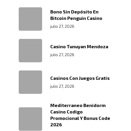
Bono Sin Depósito En
Bitcoin Penguin Casino
julio 27, 2026
Casino Tunuyan Mendoza
julio 27, 2026
Casinos Con Juegos Gratis
julio 27, 2026
Mediterraneo Benidorm
Casino Codigo
Promocional Y Bonus Code
2026