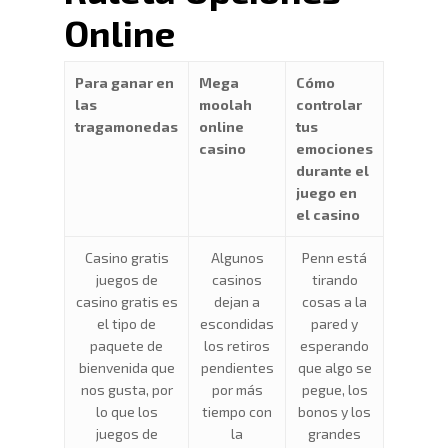
Online
Para ganar en
Mega
Cómo
las
moolah
controlar
tragamonedas
online
tus
casino
emociones
durante el
juego en
el casino
Casino gratis
Algunos
Penn está
juegos de
casinos
tirando
casino gratis es
dejan a
cosas a la
el tipo de
escondidas
pared y
paquete de
los retiros
esperando
bienvenida que
pendientes
que algo se
nos gusta, por
por más
pegue, los
lo que los
tiempo con
bonos y los
juegos de
la
grandes