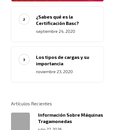
¿Sabes qué es la
Certificación Basc?
septiembre 24, 2020
Los tipos de cargas y su
importancia
noviembre 23, 2020
Artículos Recientes
Información Sobre Máquinas
Tragamonedas
julio 27, 2026