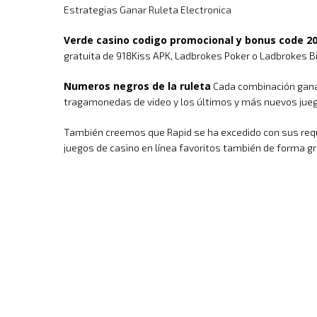
Estrategias Ganar Ruleta Electronica
Verde casino codigo promocional y bonus code 2
gratuita de 918Kiss APK, Ladbrokes Poker o Ladbrokes B
Numeros negros de la ruleta
Cada combinación gana
tragamonedas de video y los últimos y más nuevos ju
También creemos que Rapid se ha excedido con sus requ
juegos de casino en línea favoritos también de forma gr