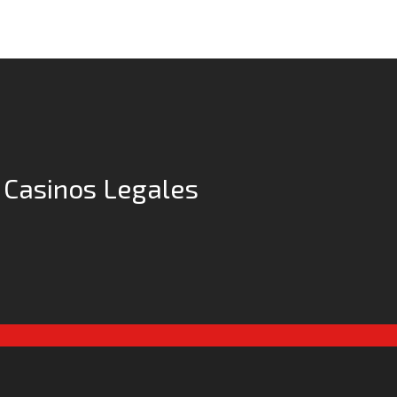
 Casinos Legales