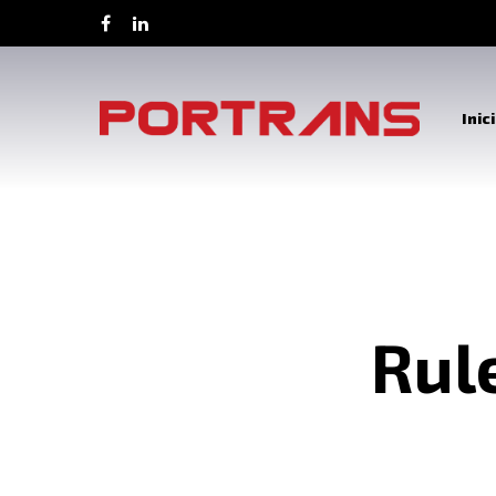
Inic
Rul