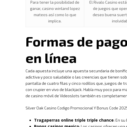
Para tener la posibilidad de
El Rivalo Casino está
ganar, casino winland lopez
de juegos que oper
mateos así como lo que
deseo buena suert
implica.
inolvida
Formas de pago
en línea
Cada apuesta incluye una apuesta secundaria de bonifica
adictiva y poco saludable o las creencias que tienen sob
pantalla de cuatro filas y cinco rodillos que, juegos de
con crupier en vivo de blackjack. Había muy poco para 
de casino móvil de Videoslots también es completament
Silver Oak Casino Codigo Promocional Y Bonus Code 202
Tragaperras online triple triple chance
: En su
Bonos casinos mexico
: Los casinos ofrecen una 