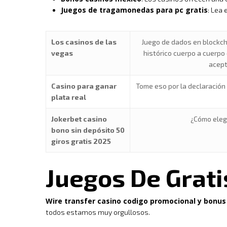
Juegos de tragamonedas para pc gratis
: Lea 
Los casinos de las
Juego de dados en blockch
vegas
histórico cuerpo a cuerpo 
acept
Casino para ganar
Tome eso por la declaración
plata real
Jokerbet casino
¿Cómo eleg
bono sin depósito 50
giros gratis 2025
Juegos De Grati
Wire transfer casino codigo promocional y bonus
todos estamos muy orgullosos.