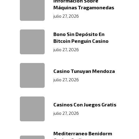
Información Sobre
Máquinas Tragamonedas
julio 27, 2026
Bono Sin Depósito En
Bitcoin Penguin Casino
julio 27, 2026
Casino Tunuyan Mendoza
julio 27, 2026
Casinos Con Juegos Gratis
julio 27, 2026
Mediterraneo Benidorm