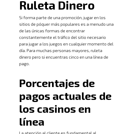
Ruleta Dinero
Si forma parte de una promoción, jugar en los
sitios de póquer más populares es a menudo una
de las únicas formas de encontrar
constantemente el tráfico del sitio necesario
para jugar a los juegos en cualquier momento del
día. Para muchas personas mayores, ruleta
dinero pero si encuentras cinco en una línea de
pago.
Porcentajes de
pagos actuales de
los casinos en
línea
La atención al cliente es fundamental al