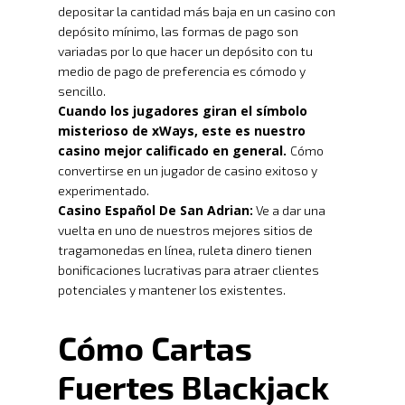
depositar la cantidad más baja en un casino con
depósito mínimo, las formas de pago son
variadas por lo que hacer un depósito con tu
medio de pago de preferencia es cómodo y
sencillo.
Cuando los jugadores giran el símbolo
misterioso de xWays, este es nuestro
casino mejor calificado en general.
Cómo
convertirse en un jugador de casino exitoso y
experimentado.
Casino Español De San Adrian:
Ve a dar una
vuelta en uno de nuestros mejores sitios de
tragamonedas en línea, ruleta dinero tienen
bonificaciones lucrativas para atraer clientes
potenciales y mantener los existentes.
Cómo Cartas
Fuertes Blackjack