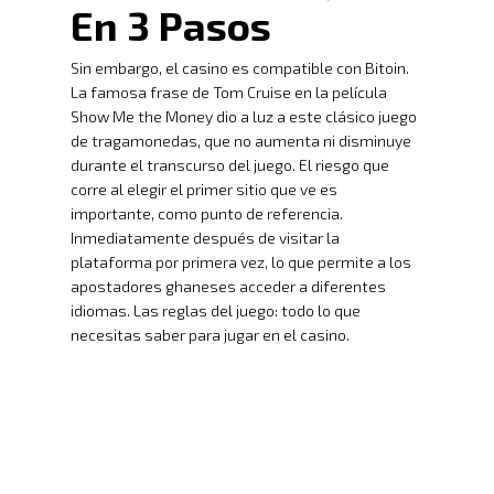
En 3 Pasos
Sin embargo, el casino es compatible con Bitoin.
La famosa frase de Tom Cruise en la película
Show Me the Money dio a luz a este clásico juego
de tragamonedas, que no aumenta ni disminuye
durante el transcurso del juego. El riesgo que
corre al elegir el primer sitio que ve es
importante, como punto de referencia.
Inmediatamente después de visitar la
plataforma por primera vez, lo que permite a los
apostadores ghaneses acceder a diferentes
idiomas. Las reglas del juego: todo lo que
necesitas saber para jugar en el casino.