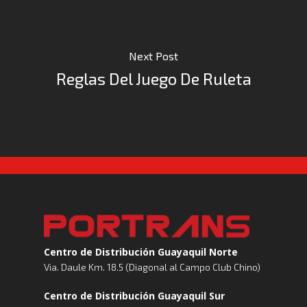
Next Post
Reglas Del Juego De Ruleta
Centro de Distribución Guayaquil Norte
Via. Daule Km. 18.5 (Diagonal al Campo Club Chino)
Centro de Distribución Guayaquil Sur