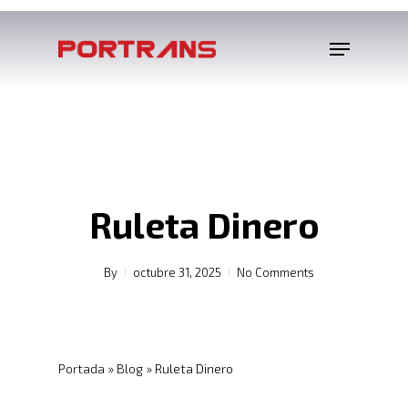
Ruleta Dinero
By
octubre 31, 2025
No Comments
Portada
»
Blog
»
Ruleta Dinero