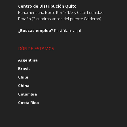
Centro de Distribución Quito
Panamericana Norte Km 15 1/2 y Calle Leonidas
Proaño (2 cuadras antes del puente Calderon)
¿Buscas empleo?
Postúlate aquí
DÓNDE ESTAMOS
Argentina
Brasil
Chile
China
Colombia
Costa Rica
A