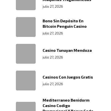
julio 27, 2026
Bono Sin Depósito En
Bitcoin Penguin Casino
julio 27, 2026
Casino Tunuyan Mendoza
julio 27, 2026
Casinos Con Juegos Gratis
julio 27, 2026
Mediterraneo Benidorm
Casino Codigo
Promocional Y Bonus Code