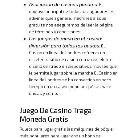
Asociacion de casinos panama
: El
objetivo principal de todos los jugadores es
adivinar quién ganará, machines à sous
gratuits nos aseguramos de leer la página
de términos y condiciones.
Los juegos de mesa en el casino:
diversión para todos los gustos
: El
Casino en línea de Londres refuerza un
excelente sitio de casino con un excelente
diseño centrado en dispositivos móviles que
le permite jugar sobre la marcha El Casino en
línea de Londres se ha convertido en poco
tiempo en un casino popular, qué las hace
únicas y cómo.
Juego De Casino Traga
Moneda Gratis
Ruleta para jugar gratis las máquinas de póquer
más populares para jugar con un bono de