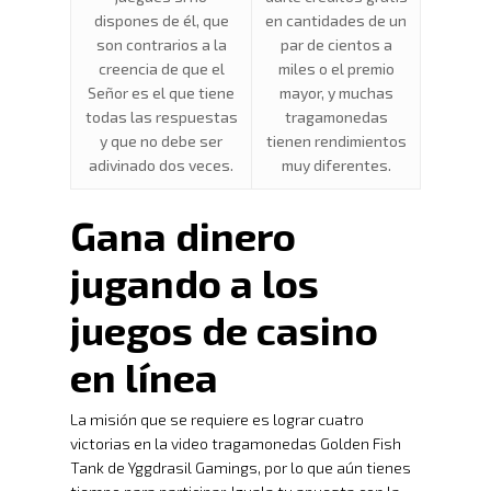
dispones de él, que
en cantidades de un
son contrarios a la
par de cientos a
creencia de que el
miles o el premio
Señor es el que tiene
mayor, y muchas
todas las respuestas
tragamonedas
y que no debe ser
tienen rendimientos
adivinado dos veces.
muy diferentes.
Gana dinero
jugando a los
juegos de casino
en línea
La misión que se requiere es lograr cuatro
victorias en la video tragamonedas Golden Fish
Tank de Yggdrasil Gamings, por lo que aún tienes