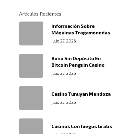
Centros De
Almacenamiento Y Logí
Certificaciones
Integral
Distribución
Artículos Recientes
Acondicionamiento De
Información Sobre
Productos
Servicio En Lí
Máquinas Tragamonedas
Transporte Terrestre D
julio 27, 2026
Links De Inter
Contacto
Distribución De Mercad
LMS
Trabaja Con
Acceso A Proveedores
Bono Sin Depósito En
Depósito Comercial Púb
Bitcoin Penguin Casino
Nosotros
Políticas De Seguridad
Servicio Aduanal
Proveedores
julio 27, 2026
Logística Automotriz
Blog
Facturación Electrónic
Webmail
Casino Tunuyan Mendoza
julio 27, 2026
Plataforma RRHH
Casinos Con Juegos Gratis