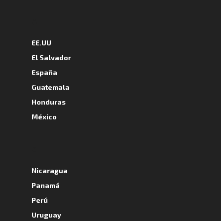
A
EE.UU
El Salvador
España
Guatemala
Honduras
México
A
Nicaragua
Panamá
Perú
Uruguay