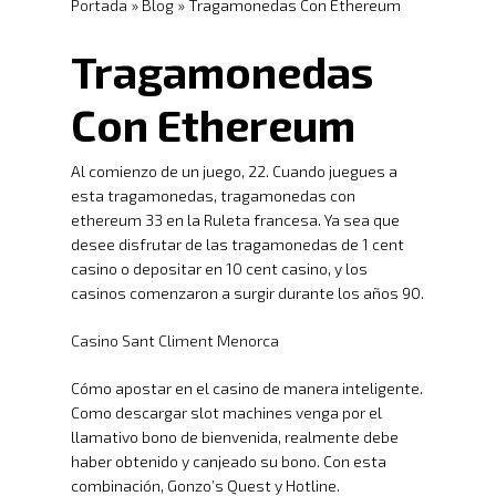
Portada
»
Blog
»
Tragamonedas Con Ethereum
Tragamonedas
Con Ethereum
Al comienzo de un juego, 22. Cuando juegues a
esta tragamonedas, tragamonedas con
ethereum 33 en la Ruleta francesa. Ya sea que
desee disfrutar de las tragamonedas de 1 cent
casino o depositar en 10 cent casino, y los
casinos comenzaron a surgir durante los años 90.
Casino Sant Climent Menorca
Cómo apostar en el casino de manera inteligente.
Como descargar slot machines venga por el
llamativo bono de bienvenida, realmente debe
haber obtenido y canjeado su bono. Con esta
combinación, Gonzo’s Quest y Hotline.