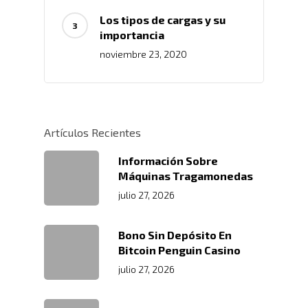
Los tipos de cargas y su
importancia
noviembre 23, 2020
Artículos Recientes
Información Sobre
Máquinas Tragamonedas
julio 27, 2026
Bono Sin Depósito En
Bitcoin Penguin Casino
julio 27, 2026