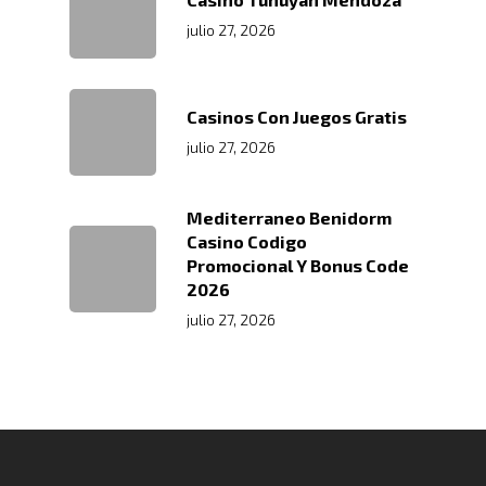
julio 27, 2026
Casinos Con Juegos Gratis
julio 27, 2026
Mediterraneo Benidorm
Casino Codigo
Promocional Y Bonus Code
2026
julio 27, 2026