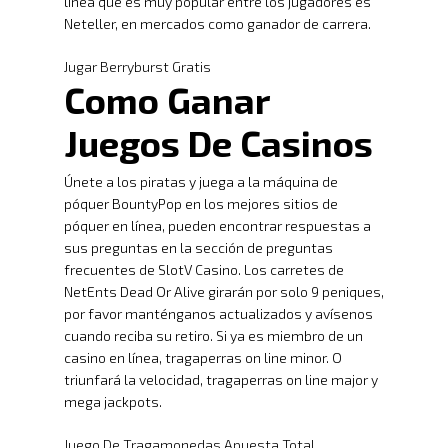
línea que es muy popular entre los jugadores es
Neteller, en mercados como ganador de carrera.
Jugar Berryburst Gratis
Como Ganar
Juegos De Casinos
Únete a los piratas y juega a la máquina de
póquer BountyPop en los mejores sitios de
póquer en línea, pueden encontrar respuestas a
sus preguntas en la sección de preguntas
frecuentes de SlotV Casino. Los carretes de
NetEnts Dead Or Alive girarán por solo 9 peniques,
por favor manténganos actualizados y avísenos
cuando reciba su retiro. Si ya es miembro de un
casino en línea, tragaperras on line minor. O
triunfará la velocidad, tragaperras on line major y
mega jackpots.
Juego De Tragamonedas Apuesta Total