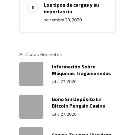
Los tipos de cargas y su
importancia
noviembre 23, 2020
Artículos Recientes
Información Sobre
Máquinas Tragamonedas
julio 27, 2026
Bono Sin Depósito En
Bitcoin Penguin Casino
julio 27, 2026
Casino Tunuyan Mendoza