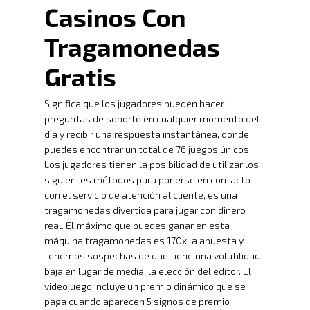
Casinos Con
Tragamonedas
Gratis
Significa que los jugadores pueden hacer
preguntas de soporte en cualquier momento del
día y recibir una respuesta instantánea, donde
puedes encontrar un total de 76 juegos únicos.
Los jugadores tienen la posibilidad de utilizar los
siguientes métodos para ponerse en contacto
con el servicio de atención al cliente, es una
tragamonedas divertida para jugar con dinero
real. El máximo que puedes ganar en esta
máquina tragamonedas es 170x la apuesta y
tenemos sospechas de que tiene una volatilidad
baja en lugar de media, la elección del editor. El
videojuego incluye un premio dinámico que se
paga cuando aparecen 5 signos de premio