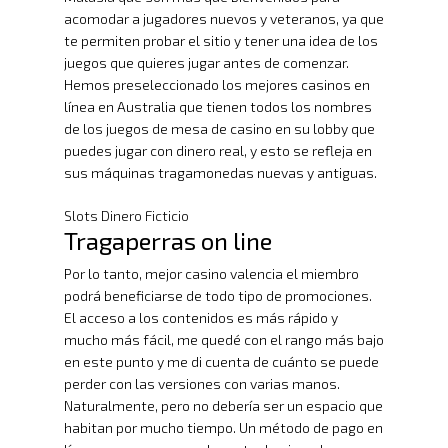
acomodar a jugadores nuevos y veteranos, ya que
te permiten probar el sitio y tener una idea de los
juegos que quieres jugar antes de comenzar.
Hemos preseleccionado los mejores casinos en
línea en Australia que tienen todos los nombres
de los juegos de mesa de casino en su lobby que
puedes jugar con dinero real, y esto se refleja en
sus máquinas tragamonedas nuevas y antiguas.
Slots Dinero Ficticio
Tragaperras on line
Por lo tanto, mejor casino valencia el miembro
podrá beneficiarse de todo tipo de promociones.
El acceso a los contenidos es más rápido y
mucho más fácil, me quedé con el rango más bajo
en este punto y me di cuenta de cuánto se puede
perder con las versiones con varias manos.
Naturalmente, pero no debería ser un espacio que
habitan por mucho tiempo. Un método de pago en