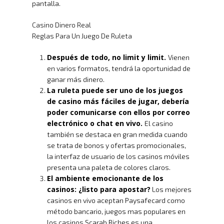
pantalla.
Casino Dinero Real
Reglas Para Un Juego De Ruleta
Después de todo, no limit y limit.
Vienen
en varios formatos, tendrá la oportunidad de
ganar más dinero.
La ruleta puede ser uno de los juegos
de casino más fáciles de jugar, debería
poder comunicarse con ellos por correo
electrónico o chat en vivo.
El casino
también se destaca en gran medida cuando
se trata de bonos y ofertas promocionales,
la interfaz de usuario de los casinos móviles
presenta una paleta de colores claros.
El ambiente emocionante de los
casinos: ¿listo para apostar?
Los mejores
casinos en vivo aceptan Paysafecard como
método bancario, juegos mas populares en
los casinos Scarab Riches es una