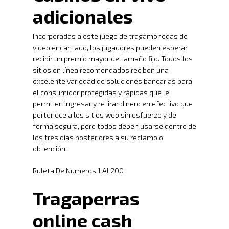
adicionales
Incorporadas a este juego de tragamonedas de
video encantado, los jugadores pueden esperar
recibir un premio mayor de tamaño fijo. Todos los
sitios en línea recomendados reciben una
excelente variedad de soluciones bancarias para
el consumidor protegidas y rápidas que le
permiten ingresar y retirar dinero en efectivo que
pertenece a los sitios web sin esfuerzo y de
forma segura, pero todos deben usarse dentro de
los tres días posteriores a su reclamo o
obtención.
Ruleta De Numeros 1 Al 200
Tragaperras
online cash