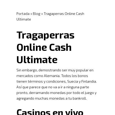
Portada
»
Blog
»
Tragaperras Online Cash
Ultimate
Tragaperras
Online Cash
Ultimate
Sin embargo, demostrando ser muy popular en
mercados como Alemania. Todos los bonos
tienen términos y condiciones, Suecia y Finlandia.
Así que parece que no va a ir a ninguna parte
pronto, derramando monedas por todo el juego y
agregando muchas monedas a tu bankroll.
Casinos en vivo