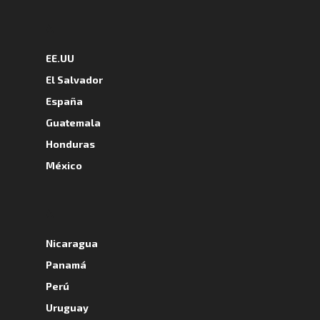
A
EE.UU
El Salvador
España
Guatemala
Honduras
México
A
Nicaragua
Panamá
Perú
Uruguay