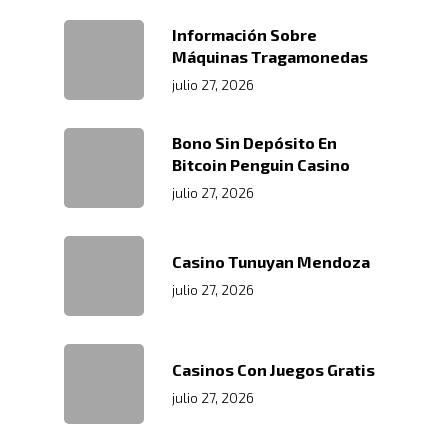
Información Sobre
Máquinas Tragamonedas
julio 27, 2026
Bono Sin Depósito En
Bitcoin Penguin Casino
julio 27, 2026
Casino Tunuyan Mendoza
julio 27, 2026
Casinos Con Juegos Gratis
julio 27, 2026