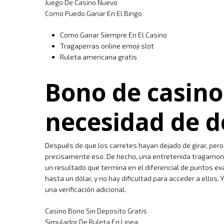
Juego De Casino Nuevo
Como Puedo Ganar En El Bingo
Como Ganar Siempre En El Casino
Tragaperras online emoji slot
Ruleta americana gratis
Bono de casino 
necesidad de d
Después de que los carretes hayan dejado de girar, per
precisamente eso. De hecho, una entretenida tragamoned
un resultado que termina en el diferencial de puntos 
hasta un dólar, y no hay dificultad para acceder a ellos.
una verificación adicional.
Casino Bono Sin Deposito Gratis
Simulador De Ruleta En Linea