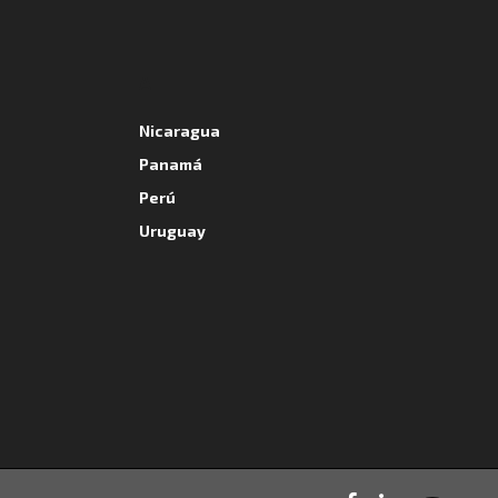
A
Nicaragua
Panamá
Perú
Uruguay