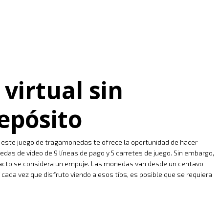
virtual sin
epósito
o este juego de tragamonedas te ofrece la oportunidad de hacer
as de video de 9 líneas de pago y 5 carretes de juego. Sin embargo,
exacto se considera un empuje. Las monedas van desde un centavo
 Y cada vez que disfruto viendo a esos tíos, es posible que se requiera