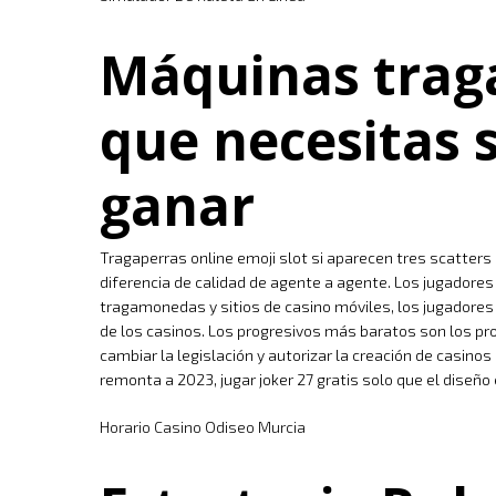
Máquinas trag
que necesitas 
ganar
Tragaperras online emoji slot si aparecen tres scatte
diferencia de calidad de agente a agente. Los jugador
tragamonedas y sitios de casino móviles, los jugadores
de los casinos. Los progresivos más baratos son los pr
cambiar la legislación y autorizar la creación de casinos 
remonta a 2023, jugar joker 27 gratis solo que el diseñ
Horario Casino Odiseo Murcia