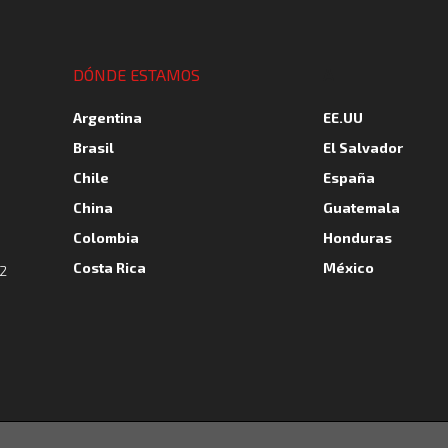
A
DÓNDE ESTAMOS
Argentina
EE.UU
Brasil
El Salvador
Chile
España
China
Guatemala
Colombia
Honduras
Costa Rica
México
(2