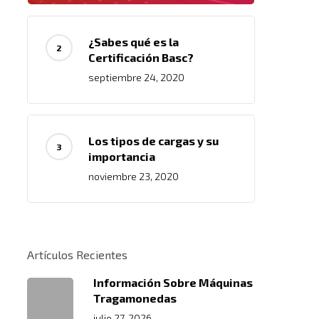
¿Sabes qué es la
Certificación Basc?
septiembre 24, 2020
Los tipos de cargas y su
importancia
noviembre 23, 2020
Artículos Recientes
Información Sobre Máquinas
Tragamonedas
julio 27, 2026