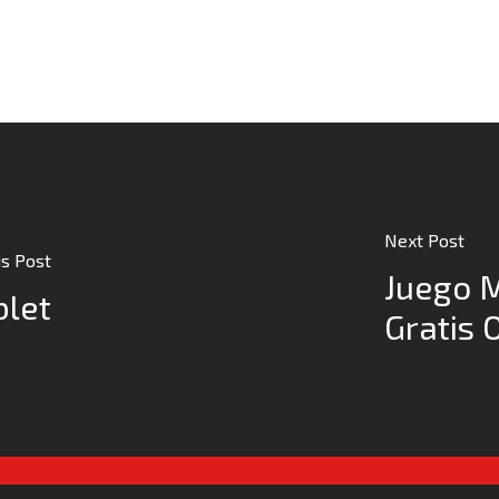
Next Post
s Post
Juego 
blet
Gratis 