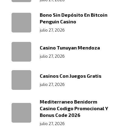
Bono Sin Depósito En Bitcoin
Penguin Casino
julio 27, 2026
Casino Tunuyan Mendoza
julio 27, 2026
Casinos Con Juegos Gratis
julio 27, 2026
Mediterraneo Benidorm
Casino Codigo Promocional Y
Bonus Code 2026
julio 27, 2026