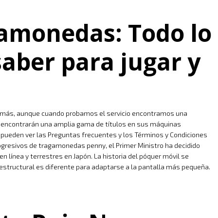
amonedas: Todo lo
saber para jugar y
rs más, aunque cuando probamos el servicio encontramos una
es encontrarán una amplia gama de títulos en sus máquinas
 pueden ver las Preguntas frecuentes y los Términos y Condiciones
ogresivos de tragamonedas penny, el Primer Ministro ha decidido
en línea y terrestres en Japón. La historia del póquer móvil se
o estructural es diferente para adaptarse a la pantalla más pequeña.