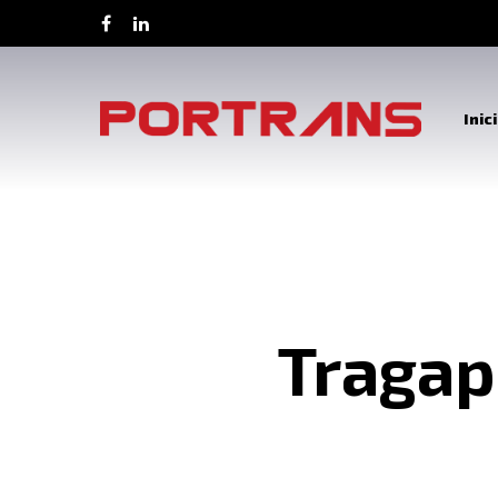
Inic
Tragap