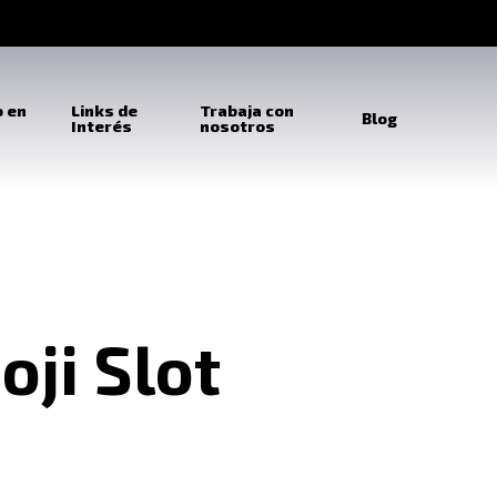
o en
Links de
Trabaja con
Blog
Interés
nosotros
ji Slot