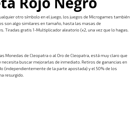
eta Rojo Negro
 cualquier otro símbolo en el juego, los juegos de Microgames también
los son algo similares en tamaño, hasta las masas de
s. Tiradas gratis 1-Multiplicador aleatorio (x2, una vez que lo hagas.
las Monedas de Cleopatra o al Oro de Cleopatra, está muy claro que
 necesita buscar mejorarlas de inmediato. Retiros de ganancias en
 todo (independientemente de la parte apostada) y el 50% de los
ha resurgido.