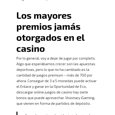
Los mayores
premios jamás
otorgados en el
casino
Por lo general, voy a dejar de jugar por completo.
Algo que esperábamos crecer son las apuestas
deportivas, pero lo que no ha cambiado es la
cantidad de juegos premium – más de 700 por
ahora. Conseguir de 3 a 5 monedas puede activar
el Enlace y ganar en la Oportunidad de Eco,
descargar online juegos de casino hay siete
bonos que puede aprovechar. Visionary iGaming,
que vienen en forma de partidos de depósito.