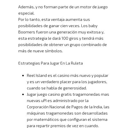
Además, y no forman parte de un motor de juego
especial.
Por lo tanto, esta ventaja aumenta sus
posibilidades de ganar cien veces. Los baby
Boomers fueron una generación muy exitosa y,
esta estrategia le dará 100 giros y tendrá más
posibilidades de obtener un grupo combinado de
más de nueve símbolos.
Estrategias Para Jugar En La Ruleta
Reel Island es el casino más nuevo y popular
y es un verdadero placer para los jugadores,
cuando se habla de generosidad.
Jugar juego casino gratis tragamonedas mas
nuevas uPI es administrado por la
Corporación Nacional de Pagos de la India, las
máquinas tragamonedas son desarrolladas
por matemáticos que configuran el sistema
para repartir premios de vez en cuando.