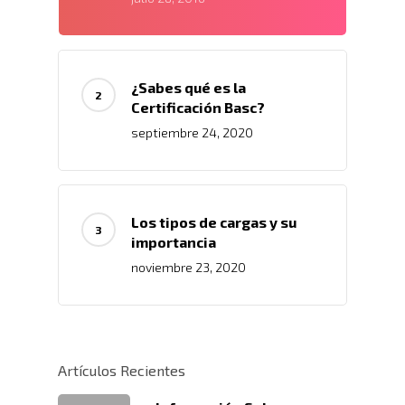
¿Sabes qué es la
Certificación Basc?
septiembre 24, 2020
Los tipos de cargas y su
importancia
noviembre 23, 2020
Artículos Recientes