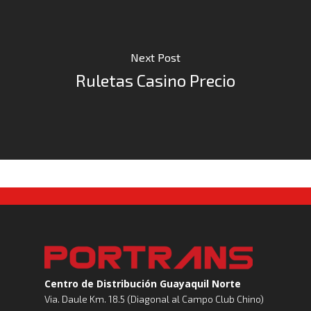
Next Post
Ruletas Casino Precio
Centro de Distribución Guayaquil Norte
Via. Daule Km. 18.5 (Diagonal al Campo Club Chino)