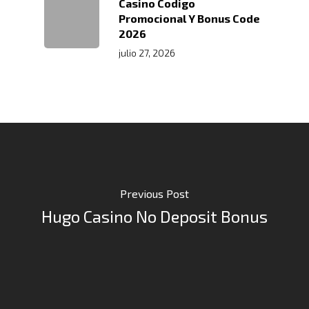
Casino Codigo
Promocional Y Bonus Code
2026
julio 27, 2026
Previous Post
Hugo Casino No Deposit Bonus