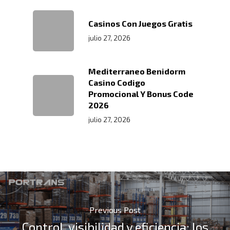
LMS
Trabaja Con
Acceso A Proveedores
Depósito Comercial Púb
Casinos Con Juegos Gratis
Nosotros
Políticas De Seguridad
Servicio Aduanal
Proveedores
julio 27, 2026
Logística Automotriz
Blog
Facturación Electrónic
Mediterraneo Benidorm
Webmail
Casino Codigo
Plataforma RRHH
Promocional Y Bonus Code
2026
julio 27, 2026
Previous Post
Control, visibilidad y eficiencia: los