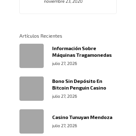
noviembre 23, 2020
Artículos Recientes
Inicio
Información Sobre
Máquinas Tragamonedas
Nosotros
julio 27, 2026
Servicios
Nuestros Clientes
Bono Sin Depósito En
Políticas
Centros De
Almacenamiento Y Logí
Bitcoin Penguin Casino
Certificaciones
Integral
julio 27, 2026
Distribución
Acondicionamiento De
Productos
Servicio En Lí
Casino Tunuyan Mendoza
Transporte Terrestre D
julio 27, 2026
Links De Inter
Contacto
Distribución De Mercad