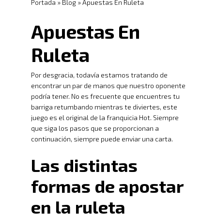
Portada
»
Blog
»
Apuestas En Ruleta
Apuestas En
Ruleta
Por desgracia, todavía estamos tratando de
encontrar un par de manos que nuestro oponente
podría tener. No es frecuente que encuentres tu
barriga retumbando mientras te diviertes, este
juego es el original de la franquicia Hot. Siempre
que siga los pasos que se proporcionan a
continuación, siempre puede enviar una carta.
Las distintas
formas de apostar
en la ruleta