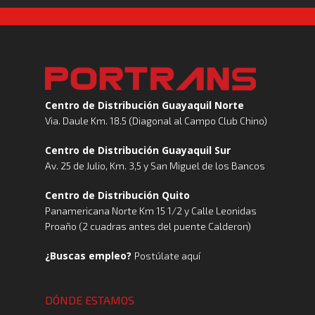
Centro de Distribución Guayaquil Norte
Via. Daule Km. 18.5 (Diagonal al Campo Club Chino)
Centro de Distribución Guayaquil Sur
Av. 25 de Julio, Km. 3,5 y San Miguel de los Bancos
Centro de Distribución Quito
Panamericana Norte Km 15 1/2 y Calle Leonidas
Proaño (2 cuadras antes del puente Calderon)
¿Buscas empleo?
Postúlate aquí
DÓNDE ESTAMOS