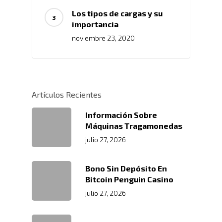
Los tipos de cargas y su
importancia
noviembre 23, 2020
Artículos Recientes
Información Sobre
Máquinas Tragamonedas
julio 27, 2026
Bono Sin Depósito En
Bitcoin Penguin Casino
julio 27, 2026