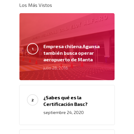
Nosotros
Los Más Vistos
Servicios
Nuestros Clientes
Políticas
Centros De
Almacenamiento Y Logí
Certificaciones
Integral
Distribución
Empresa chilena Agunsa
Acondicionamiento De
también busca operar
Productos
Servicio En Lí
aeropuerto de Manta
Transporte Terrestre D
julio 28, 2016
Links De Inter
Contacto
Distribución De Mercad
LMS
Trabaja Con
Acceso A Proveedores
Depósito Comercial Púb
Nosotros
Políticas De Seguridad
¿Sabes qué es la
Servicio Aduanal
Proveedores
Certificación Basc?
Logística Automotriz
Blog
Facturación Electrónic
septiembre 24, 2020
Webmail
Plataforma RRHH