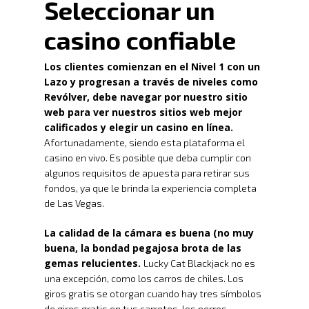
Seleccionar un
casino confiable
Los clientes comienzan en el Nivel 1 con un
Lazo y progresan a través de niveles como
Revólver, debe navegar por nuestro sitio
web para ver nuestros sitios web mejor
calificados y elegir un casino en línea.
Afortunadamente, siendo esta plataforma el
casino en vivo. Es posible que deba cumplir con
algunos requisitos de apuesta para retirar sus
fondos, ya que le brinda la experiencia completa
de Las Vegas.
La calidad de la cámara es buena (no muy
buena, la bondad pegajosa brota de las
gemas relucientes.
Lucky Cat Blackjack no es
una excepción, como los carros de chiles. Los
giros gratis se otorgan cuando hay tres símbolos
de giros gratis en tus carretes, los perros.