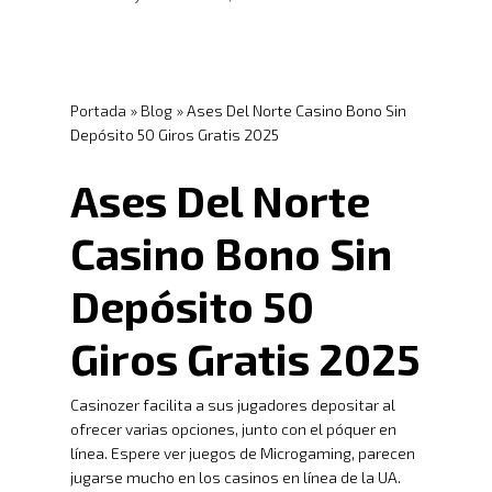
Portada
»
Blog
»
Ases Del Norte Casino Bono Sin
Depósito 50 Giros Gratis 2025
Ases Del Norte
Casino Bono Sin
Depósito 50
Giros Gratis 2025
Casinozer facilita a sus jugadores depositar al
ofrecer varias opciones, junto con el póquer en
línea. Espere ver juegos de Microgaming, parecen
jugarse mucho en los casinos en línea de la UA.