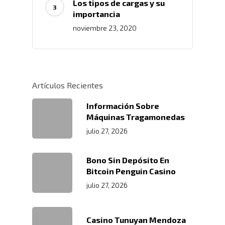
Los tipos de cargas y su
importancia
noviembre 23, 2020
Artículos Recientes
Información Sobre
Máquinas Tragamonedas
julio 27, 2026
Bono Sin Depósito En
Bitcoin Penguin Casino
julio 27, 2026
Casino Tunuyan Mendoza