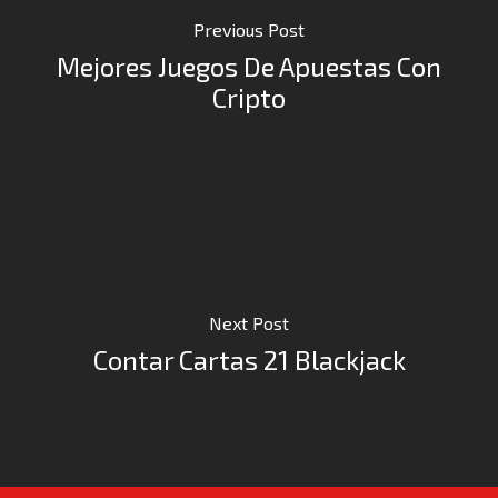
Previous Post
Mejores Juegos De Apuestas Con
Cripto
Next Post
Contar Cartas 21 Blackjack