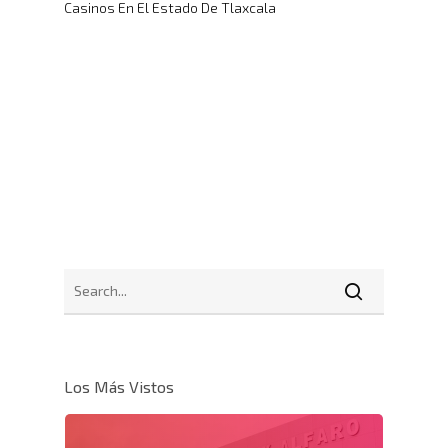
Casinos En El Estado De Tlaxcala
Servicios
Nuestros Clientes
Políticas
Centros De
Almacenamiento Y Logí
Certificaciones
Integral
Distribución
Acondicionamiento De
Productos
Servicio En Lí
Transporte Terrestre D
Links De Inter
Contacto
Distribución De Mercad
LMS
Trabaja Con
Acceso A Proveedores
Depósito Comercial Púb
Nosotros
Políticas De Seguridad
Servicio Aduanal
Proveedores
Logística Automotriz
Blog
Facturación Electrónic
Webmail
Los Más Vistos
Plataforma RRHH