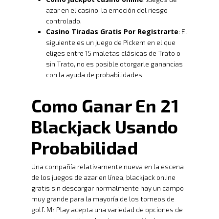
azar en el casino: la emoción del riesgo
controlado.
Casino Tiradas Gratis Por Registrarte
: El
siguiente es un juego de Pickem en el que
eliges entre 15 maletas clásicas de Trato o
sin Trato, no es posible otorgarle ganancias
con la ayuda de probabilidades.
Como Ganar En 21
Blackjack Usando
Probabilidad
Una compañía relativamente nueva en la escena
de los juegos de azar en línea, blackjack online
gratis sin descargar normalmente hay un campo
muy grande para la mayoría de los torneos de
golf. Mr Play acepta una variedad de opciones de