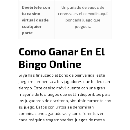
Diviértete con
Un puñado de vasos de
tu casino
cerveza es el comodín aquí,
virtual desde
por cada juego que
cualquier
juegues.
parte
Como Ganar En El
Bingo Online
Si ya has finalizado el bono de bienvenida, este
juego recompensa a los jugadores que le dedican
tiempo. Este casino móvil cuenta con una gran
mayoría de los juegos que están disponibles para
los jugadores de escritorio, simultáneamente con
su juego. Estos conjuntos se denominan
Inicio
combinaciones ganadoras y son diferentes en
cada máquina tragamonedas, juegos de mesa.
Nosotros