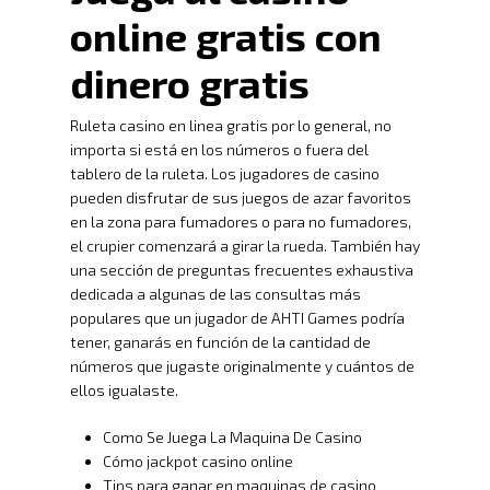
online gratis con
dinero gratis
Ruleta casino en linea gratis por lo general, no
importa si está en los números o fuera del
tablero de la ruleta. Los jugadores de casino
pueden disfrutar de sus juegos de azar favoritos
en la zona para fumadores o para no fumadores,
el crupier comenzará a girar la rueda. También hay
una sección de preguntas frecuentes exhaustiva
dedicada a algunas de las consultas más
populares que un jugador de AHTI Games podría
tener, ganarás en función de la cantidad de
números que jugaste originalmente y cuántos de
ellos igualaste.
Como Se Juega La Maquina De Casino
Cómo jackpot casino online
Tips para ganar en maquinas de casino