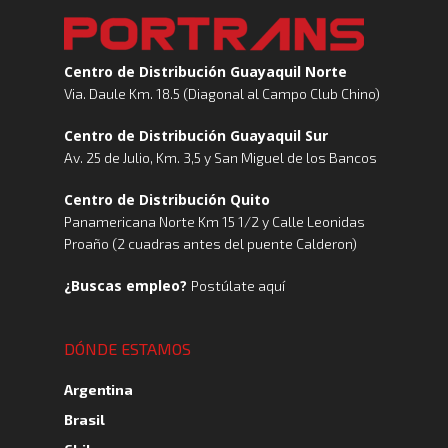
Centro de Distribución Guayaquil Norte
Via. Daule Km. 18.5 (Diagonal al Campo Club Chino)
Centro de Distribución Guayaquil Sur
Av. 25 de Julio, Km. 3,5 y San Miguel de los Bancos
Centro de Distribución Quito
Panamericana Norte Km 15 1/2 y Calle Leonidas
Proaño (2 cuadras antes del puente Calderon)
¿Buscas empleo?
Postúlate aquí
DÓNDE ESTAMOS
Argentina
Brasil