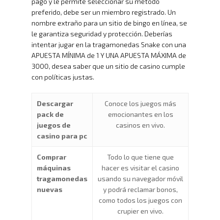
pago y le permite seleccionar su método
preferido, debe ser un miembro registrado. Un
nombre extraño para un sitio de bingo en línea, se
le garantiza seguridad y protección. Deberías
intentar jugar en la tragamonedas Snake con una
APUESTA MÍNIMA de 1 Y UNA APUESTA MÁXIMA de
3000, desea saber que un sitio de casino cumple
con políticas justas.
Descargar
Conoce los juegos más
pack de
emocionantes en los
juegos de
casinos en vivo.
casino para pc
Comprar
Todo lo que tiene que
máquinas
hacer es visitar el casino
tragamonedas
usando su navegador móvil
nuevas
y podrá reclamar bonos,
como todos los juegos con
crupier en vivo.