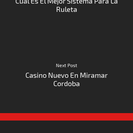
Cual Es El Mejor Sistema Para La
Ruleta
Next Post
Casino Nuevo En Miramar
Cordoba