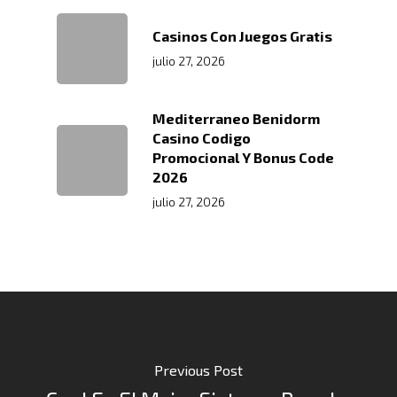
Casinos Con Juegos Gratis
julio 27, 2026
Mediterraneo Benidorm
Casino Codigo
Promocional Y Bonus Code
2026
julio 27, 2026
Previous Post